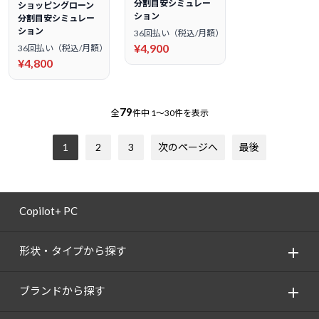
分割目安シミュレー
ショッピングローン
ション
分割目安シミュレー
ション
36回払い（税込/月額）
¥4,900
36回払い（税込/月額）
¥4,800
79
全
件中
1～30件を表示
1
2
3
次のページへ
最後
Copilot+ PC
形状・タイプから探す
ブランドから探す