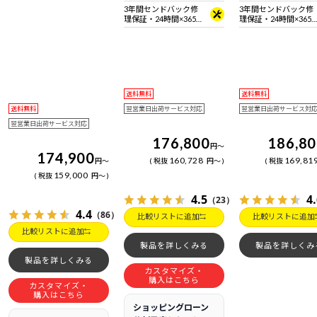
3年間センドバック修
3年間センドバック修
理保証・24時間×365
理保証・24時間×365
日電話サポート
日電話サポート
送料無料
送料無料
送料無料
翌営業日出荷サービス対応
翌営業日出荷サービス対
翌営業日出荷サービス対応
176,800
186,8
円
～
174,900
160,728
169,81
円
～
税抜
円
～
税抜
159,000
税抜
円
～
4.5
4
（23）
4.4
（86）
比較リストに追加
比較リストに追加
比較リストに追加
製品を詳しくみる
製品を詳しくみ
製品を詳しくみる
カスタマイズ・
購入はこちら
カスタマイズ・
購入はこちら
ショッピングローン