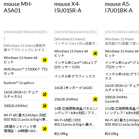
mouse MH-
mouse X4-
mouse A5-
Windows 11
|
Copilot+ PC
Windows 11
|
Copilot+ PC
A5A01
I5U01SR-A
I7U01BK-A
[MHA5A01B5BBAW101DEC
[X4I5U01SRAUAW101DEC]
[A5I7U01BKACAW10
]
[Windows11 Home]
Windows 11 Home
インテル Core Ultra搭載モ
高性能CPU搭載で使
[Windows 11 Home]事務作
デル！薄型・軽量で持ち運
さと性能を両立！スト
業やブラウジングにおすす
Windows 11 Home 64
Windows 11 Home 64
びにおすすめな14型ノート
ミング視聴など幅広い
めなスタンダードデスクト
ビット
ビット
PC！
で活躍する15.6型ノー
Windows 11 Home 64
ップパソコン。【キーボー
PC！
ビット
インテル® Core™ Ultra 5 プ
インテル® Core™ i7-1
ド・マウス標準付属】
ロセッサー 125U
プロセッサー
AMD Ryzen™ 5 5500GT プロ
セッサ
インテル® UHD グラ
インテル® グラフィックス
クス
Radeon™ Graphics
16GB (8GB×2 / デュ
16GB (オンボード16GB)
ルチャネル)
16GB (8GB×2 / デュア
ルチャネル)
500GB (NVMe
256GB (NVMe)
Gen4×4)
500GB (NVMe)
14型 広視野角液晶パネル (ノ
15.6型 広視野角液晶
ングレア / 60Hz対応 / アスペ
(ノングレア / 60Hz対応
Wi-Fi 6E( 最大2.4Gbps )対応
クト比16:10)
スペクト比16:9)
IEEE 802.11 ax/ac/a/b/g/n準
Wi-Fi 6対応 ( IEEE
Wi-Fi 6E( 最大2.4Gbp
拠 ＋ Bluetooth 5内蔵
802.11ax/ac/a/b/g/n 最大
IEEE 802.11 ax/ac/a/b
3年間センドバック修
2.4Gbps対応 ※連続160MHz
拠 ＋ Bluetooth 5内蔵
理保証・24時間×365
帯域 Wi-Fi 6対応機器が必要 )
約1.09kg
約2.05kg
日電話サポート
+ Bluetooth 5 内蔵