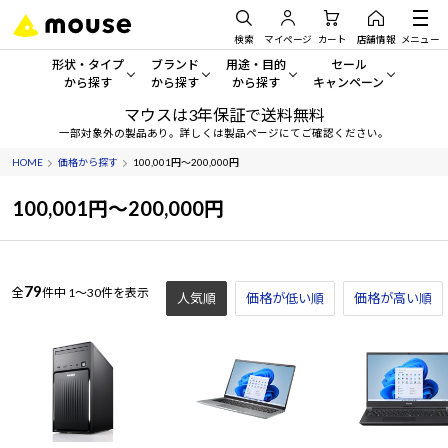
検索
マイページ
カート
店舗情報
メニュー
形状・タイプ
ブランド
用途・目的
セール
から探す
から探す
から探す
キャンペーン
マウスは3年保証で送料無料
形状・タイプから探す をすべてみる
mouse
一般向けパソコン
セール・キャンペーン
一部対象外の製品あり。詳しくは製品ページにてご確認ください。
HOME
価格から探す
100,001円～200,000円
デスクトップPC
G TUNE
ゲーミングPC・ゲーム向けパソコン
期間限定セール
人気モデルが期間限定・お買
100,001円～200,000円
ノートPC
NEXTGEAR
クリエイティブ向け
アウトレットパソコン
すべて新品の旧モデル製品な
タブレット
DAIV
ビジネス向けパソコン
79
全
件中
1～30件を表示
人気順
価格が低い順
価格が高い順
おすすめ目玉パソコン
サーバー
MousePro
学習向けパソコン
今イチオシのパソコンをピッ
ワークステーション
iiyama
スペック/パーツ別
Windows 11
|
Copilot+ PC
Windows 11
|
Copilot+ PC
ディスプレイ
AIおすすめパソコン