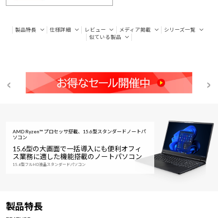
製品特長
仕様詳細
レビュー
メディア掲載
シリーズ一覧
似ている製品
AMD Ryzen™ プロセッサ搭載、15.6型スタンダードノートパ
ソコン
15.6型の大画面で一括導入にも便利
オフィ
ス業務に適した機能搭載のノートパソコン
15.6型フルHD液晶スタンダードパソコン
製品特長