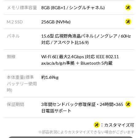
メモリ標準容量
8GB (8GB×1 / シングルチャネル)
M.2 SSD
256GB (NVMe)
パネル
15.6型 広視野角液晶パネル (ノングレア / 60Hz
対応 / アスペクト比16:9)
無線
Wi-Fi 6E( 最大2.4Gbps )対応 IEEE 802.11
ax/ac/a/b/g/n準拠 ＋ Bluetooth 5内蔵
本体重量(標準
約1.69kg
バッテリー使用
時)
保証期間
3年間センドバック修理保証・24時間×365
日電話サポート
カスタマイズ可
※部品状況によりカスタマイズできない場合がございます