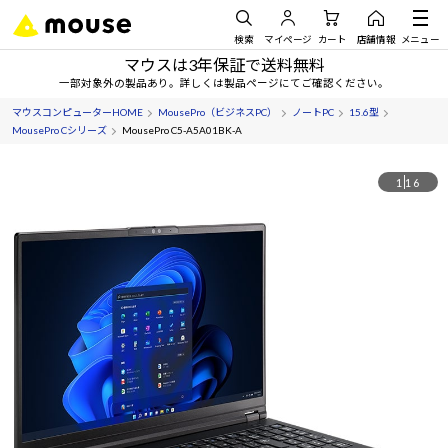
検索
マイページ
カート
店舗情報
メニュー
マウスは3年保証で送料無料
一部対象外の製品あり。詳しくは製品ページにてご確認ください。
マウスコンピューターHOME
MousePro（ビジネスPC）
ノートPC
15.6型
MousePro Cシリーズ
MousePro C5-A5A01BK-A
1
16