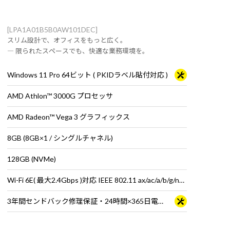
[LPA1A01B5B0AW101DEC]
スリム設計で、オフィスをもっと広く。
― 限られたスペースでも、快適な業務環境を。
Windows 11 Pro 64ビット ( PKIDラベル貼付対応 )
AMD Athlon™ 3000G プロセッサ
AMD Radeon™ Vega 3 グラフィックス
8GB (8GB×1 / シングルチャネル)
128GB (NVMe)
Wi-Fi 6E( 最大2.4Gbps )対応 IEEE 802.11 ax/ac/a/b/g/n準拠 ＋ Bluetooth 5内蔵
3年間センドバック修理保証・24時間×365日電話サポート