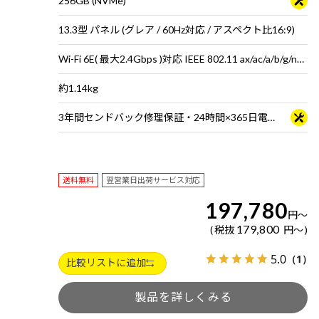
256GB (NVMe)
13.3型 パネル (グレア / 60Hz対応 / アスペクト比16:9)
Wi-Fi 6E( 最大2.4Gbps )対応 IEEE 802.11 ax/ac/a/b/g/n準拠 ＋ Bluetooth 5内蔵
約1.14kg
3年間センドバック修理保証・24時間×365日電話サポート
送料無料
翌営業日出荷サービス対応
197,780
円
～
179,800
税抜
円
～
5.0
（1）
比較リストに追加
製品を詳しくみる