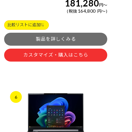
181,280
円
～
164,800
税抜
円
～
比較リストに追加
製品を詳しくみる
カスタマイズ・購入はこちら
6