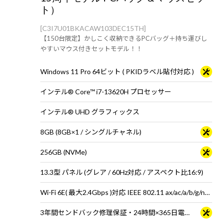
ト）
[C3I7U01BKACAW103DEC15TH]
【150台限定】かしこく収納できるPCバッグ＋持ち運びし
やすいマウス付きセットモデル！！
Windows 11 Pro 64ビット ( PKIDラベル貼付対応 )
インテル® Core™ i7-13620H プロセッサー
インテル® UHD グラフィックス
8GB (8GB×1 / シングルチャネル)
256GB (NVMe)
13.3型 パネル (グレア / 60Hz対応 / アスペクト比16:9)
Wi-Fi 6E( 最大2.4Gbps )対応 IEEE 802.11 ax/ac/a/b/g/n準拠 ＋ Bluetooth 5内蔵
3年間センドバック修理保証・24時間×365日電話サポート