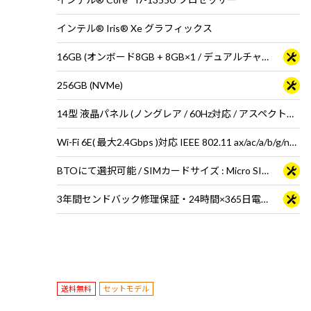
インテル® Iris® Xe グラフィックス
16GB (オンボード8GB + 8GB×1 / デュアルチャネル)
256GB (NVMe)
14型 液晶パネル (ノングレア / 60Hz対応 / アスペクト比16:9)
Wi-Fi 6E( 最大2.4Gbps )対応 IEEE 802.11 ax/ac/a/b/g/n準拠 ＋ Bluetooth 5内蔵
BTOにて選択可能 / SIMカードサイズ : Micro SIMカード
3年間センドバック修理保証・24時間×365日電話サポート
送料無料
セットモデル