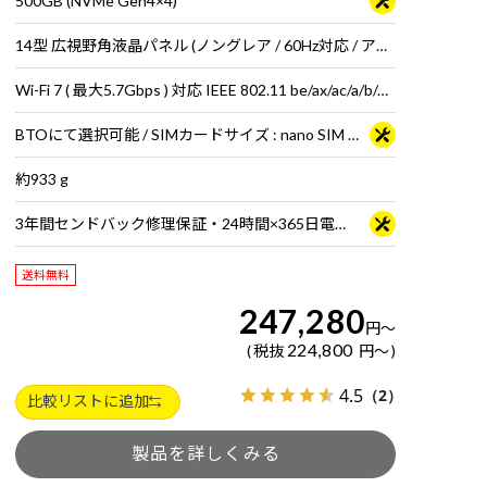
500GB (NVMe Gen4×4)
14型 広視野角液晶パネル (ノングレア / 60Hz対応 / アスペクト比16:10)
Wi-Fi 7 ( 最大5.7Gbps ) 対応 IEEE 802.11 be/ax/ac/a/b/g/n準拠 ＋ Bluetooth 6内蔵
BTOにて選択可能 / SIMカードサイズ : nano SIM + eSIMカード
約933 g
3年間センドバック修理保証・24時間×365日電話サポート
送料無料
247,280
円
～
224,800
税抜
円
～
4.5
（2）
比較リストに追加
製品を詳しくみる