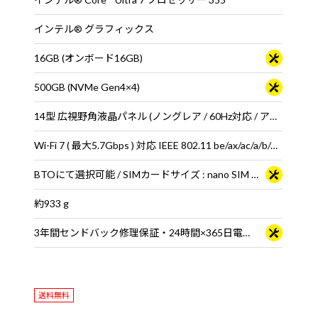
インテル® グラフィックス
16GB (オンボード16GB)
500GB (NVMe Gen4×4)
14型 広視野角液晶パネル (ノングレア / 60Hz対応 / アスペクト比16:10)
Wi-Fi 7 ( 最大5.7Gbps ) 対応 IEEE 802.11 be/ax/ac/a/b/g/n準拠 ＋ Bluetooth 6内蔵
BTOにて選択可能 / SIMカードサイズ : nano SIM + eSIMカード
約933 g
3年間センドバック修理保証・24時間×365日電話サポート
送料無料