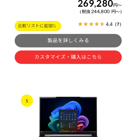
269,280
円
～
244,800
税抜
円
～
4.4
（7）
比較リストに追加
製品を詳しくみる
カスタマイズ・購入はこちら
5