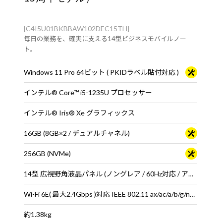
[C4I5U01BKBBAW102DEC15TH]
毎日の業務を、確実に支える14型ビジネスモバイルノー
ト。
Windows 11 Pro 64ビット ( PKIDラベル貼付対応 )
インテル® Core™ i5-1235U プロセッサー
インテル® Iris® Xe グラフィックス
16GB (8GB×2 / デュアルチャネル)
256GB (NVMe)
14型 広視野角液晶パネル (ノングレア / 60Hz対応 / アスペクト比16:9)
Wi-Fi 6E( 最大2.4Gbps )対応 IEEE 802.11 ax/ac/a/b/g/n準拠 ＋ Bluetooth 5内蔵
約1.38kg