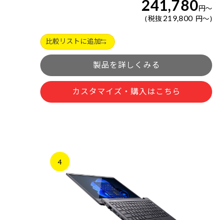
241,780
円
～
219,800
税抜
円
～
比較リストに追加
製品を詳しくみる
カスタマイズ・購入はこちら
4