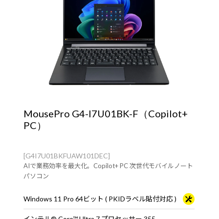
MousePro G4-I7U01BK-F（Copilot+
PC）
[G4I7U01BKFUAW101DEC]
AIで業務効率を最大化。Copilot+ PC 次世代モバイルノート
パソコン
Windows 11 Pro 64ビット ( PKIDラベル貼付対応 )
インテル® Core™ Ultra 7 プロセッサー 355