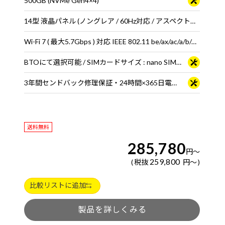
500GB (NVMe Gen4×4)
14型 液晶パネル (ノングレア / 60Hz対応 / アスペクト比16:10)
Wi-Fi 7 ( 最大5.7Gbps ) 対応 IEEE 802.11 be/ax/ac/a/b/g/n準拠 ＋ Bluetooth 5内蔵
BTOにて選択可能 / SIMカードサイズ : nano SIMカード
3年間センドバック修理保証・24時間×365日電話サポート
送料無料
285,780
円
～
259,800
税抜
円
～
比較リストに追加
製品を詳しくみる