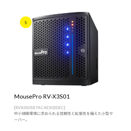
5
MousePro RV-X3S01
[RVX3S01B7ACAES02DEC]
中小規模環境に求められる信頼性と拡張性を備えた小型サ
ーバー。