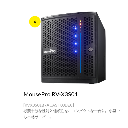
4
MousePro RV-X3S01
[RVX3S01B7ACAST03DEC]
必要十分な性能と信頼性を、コンパクトな一台に。小型で
も本格サーバー。