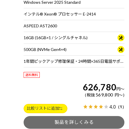
Windows Server 2025 Standard
インテル® Xeon® プロセッサー E-2414
ASPEED AST2600
16GB (16GB×1 / シングルチャネル)
500GB (NVMe Gen4×4)
1年間ピックアップ修理保証・24時間×365日電話サポート
送料無料
626,780
円
～
569,800
税抜
円
～
4.0
（1）
比較リストに追加
製品を詳しくみる