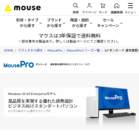
検索
マイページ
カート
店舗情報
メニュー
形状・タイプ
ブランド
用途・目的
セール
から探す
から探す
から探す
キャンペーン
マウスは3年保証で送料無料
形状・タイプから探す をすべてみる
mouse
一般向けパソコン
セール・キャンペーン
一部対象外の製品あり。詳しくは製品ページにてご確認ください。
HOME
ブランドから探す
MousePro
MouseProシリーズ一覧
IoT オンボード 通常業務
デスクトップPC
G TUNE
ゲーミングPC・ゲーム向けパソコン
期間限定セール
人気モデルが期間限定・お買
LPシリーズ
通常業務 書類作成などにオススメ（IoT）
ノートPC
NEXTGEAR
クリエイティブ向け
アウトレットパソコン
すべて新品の旧モデル製品な
タブレット
DAIV
ビジネス向けパソコン
おすすめ目玉パソコン
Windows 10 IoT Enterpriseモデル
サーバー
MousePro
学習向けパソコン
今イチオシのパソコンをピッ
高品質を実現する優れた排熱設計
ビジネス向けスタンダートパソコン
ビジネス向けスリム型デスクトップPC
ワークステーション
iiyama
スペック/パーツ別
Windows 11
|
Copilot+ PC
Windows 11
|
Copilot+ PC
ディスプレイ
AIおすすめパソコン