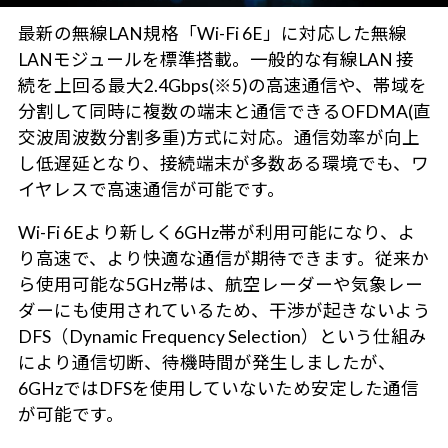
最新の無線LAN規格「Wi-Fi 6E」に対応した無線
LANモジュールを標準搭載。一般的な有線LAN 接
続を上回る最大2.4Gbps(※5)の高速通信や、帯域を
分割して同時に複数の端末と通信できるOFDMA(直
交波周波数分割多重)方式に対応。通信効率が向上
し低遅延となり、接続端末が多数ある環境でも、ワ
イヤレスで高速通信が可能です。
Wi-Fi 6Eより新しく6GHz帯が利用可能になり、よ
り高速で、より快適な通信が期待できます。従来か
ら使用可能な5GHz帯は、航空レーダーや気象レー
ダーにも使用されているため、干渉が起きないよう
DFS（Dynamic Frequency Selection）という仕組み
により通信切断、待機時間が発生しましたが、
6GHzではDFSを使用していないため安定した通信
が可能です。