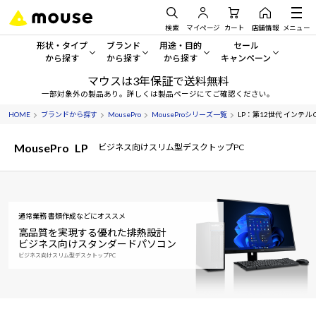
検索
マイページ
カート
店舗情報
メニュー
形状・タイプ
ブランド
用途・目的
セール
から探す
から探す
から探す
キャンペーン
マウスは3年保証で送料無料
形状・タイプから探す をすべてみる
mouse
一般向けパソコン
セール・キャンペーン
一部対象外の製品あり。詳しくは製品ページにてご確認ください。
HOME
ブランドから探す
MousePro
MouseProシリーズ一覧
LP：第12世代 インテル
デスクトップPC
G TUNE
ゲーミングPC・ゲーム向けパソコン
期間限定セール
人気モデルが期間限定・お買
MousePro
LP
ビジネス向けスリム型デスクトップPC
ノートPC
NEXTGEAR
クリエイティブ向け
アウトレットパソコン
すべて新品の旧モデル製品な
タブレット
DAIV
ビジネス向けパソコン
おすすめ目玉パソコン
通常業務 書類作成などにオススメ
サーバー
MousePro
学習向けパソコン
今イチオシのパソコンをピッ
高品質を実現する優れた排熱設計
ビジネス向けスタンダードパソコン
ワークステーション
iiyama
スペック/パーツ別
ビジネス向けスリム型デスクトップPC
Windows 11
|
Copilot+ PC
Windows 11
|
Copilot+ PC
ディスプレイ
AIおすすめパソコン