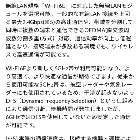
無線LAN規格「Wi-Fi 6E」に対応した無線LANモジ
ュールを選択可能。一般的な有線LAN 接続を上回
る最大2.4Gbps(※5)の高速通信や、帯域を分割して
同時に複数の端末と通信できるOFDMA(直交波周
波数分割多重)方式に対応。通信効率が向上し低遅
延となり、接続端末が多数ある環境でも、ワイヤレ
スで高速通信が可能です。
Wi-Fi 6Eより新しく6GHz帯が利用可能になり、よ
り高速で、より快適な通信が期待できます。従来か
ら使用可能な5GHz帯は、航空レーダーや気象レー
ダーにも使用されているため、干渉が起きないよう
DFS（Dynamic Frequency Selection）という仕組み
により通信切断、待機時間が発生しましたが、
6GHzではDFSを使用していないため安定した通信
が可能です。
(※5) 実際の通信速度は、接続する機器・環境によ