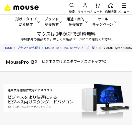
検索
マイページ
カート
店舗情報
メニュー
形状・タイプ
ブランド
用途・目的
セール
から探す
から探す
から探す
キャンペーン
マウスは3年保証で送料無料
形状・タイプから探す をすべてみる
mouse
一般向けパソコン
セール・キャンペーン
一部対象外の製品あり。詳しくは製品ページにてご確認ください。
HOME
ブランドから探す
MousePro
MouseProシリーズ一覧
BP：AMD Ryzen 80
デスクトップPC
G TUNE
ゲーミングPC・ゲーム向けパソコン
期間限定セール
人気モデルが期間限定・お買
MousePro
BP
ビジネス向けミニタワーデスクトップPC
ノートPC
NEXTGEAR
クリエイティブ向け
アウトレットパソコン
すべて新品の旧モデル製品な
タブレット
DAIV
ビジネス向けパソコン
おすすめ目玉パソコン
通常業務 書類作成などにオススメ
サーバー
MousePro
学習向けパソコン
今イチオシのパソコンをピッ
ビジネスをより快適にする
ビジネス向けスタンダードパソコン
ワークステーション
iiyama
スペック/パーツ別
ビジネス向けミニタワーデスクトップPC
Windows 11
|
Copilot+ PC
Windows 11
|
Copilot+ PC
ディスプレイ
AIおすすめパソコン