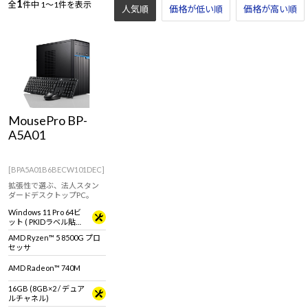
1
全
件中
1～1件を表示
人気順
価格が低い順
価格が高い順
MousePro BP-
A5A01
[BPA5A01B6BECW101DEC]
拡張性で選ぶ、法人スタン
ダードデスクトップPC。
Windows 11 Pro 64ビ
ット ( PKIDラベル貼付
対応 )
AMD Ryzen™ 5 8500G プロ
セッサ
AMD Radeon™ 740M
16GB (8GB×2 / デュア
ルチャネル)