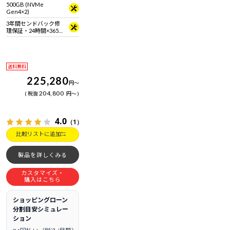
500GB (NVMe
Gen4×2)
3年間センドバック修
理保証・24時間×365
日電話サポート
送料無料
225,280
円
～
204,800
税抜
円
～
4.0
（1）
比較リストに追加
製品を詳しくみる
カスタマイズ・
購入はこちら
ショッピングローン
分割目安シミュレー
ション