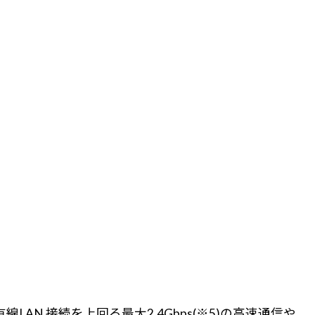
AN 接続を上回る最大2.4Gbps(※5)の高速通信や、