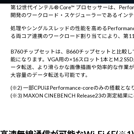
第12世代インテル® Core™ プロセッサーは、Perfo
開発のワークロード・スケジューラーであるインテ
処理やシングルスレッドの性能を高めるPerformanc
る両コア連携のワークロード割り当てにより、第11世
B760チップセットは、B660チップセットと比
能になります。VGA用の×16スロット1本とM.2 S
ータ転送、より滑らかな画像描画や効率的な作業が実現で
大容量のデータ転送も可能です。
(※2) 一部CPUはPerformance-coreのみの搭載と
(※3) MAXON CINEBENCH Releas