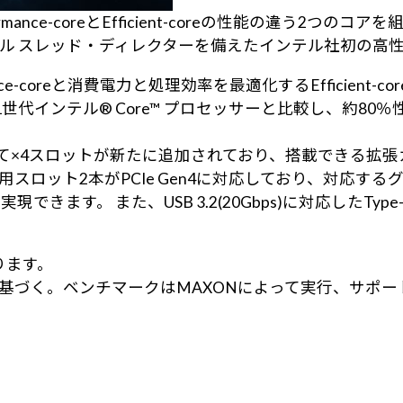
rmance-coreとEfficient-coreの性能の違う2
ル スレッド・ディレクターを備えたインテル社初の高
e-coreと消費電力と処理効率を最適化するEfficien
代インテル® Core™ プロセッサーと比較し、約80％性
較して×4スロットが新たに追加されており、搭載できる
SD用スロット2本がPCIe Gen4に対応しており、対応す
きます。 また、USB 3.2(20Gbps)に対応したT
なります。
e23の測定結果に基づく。ベンチマークはMAXONによって実