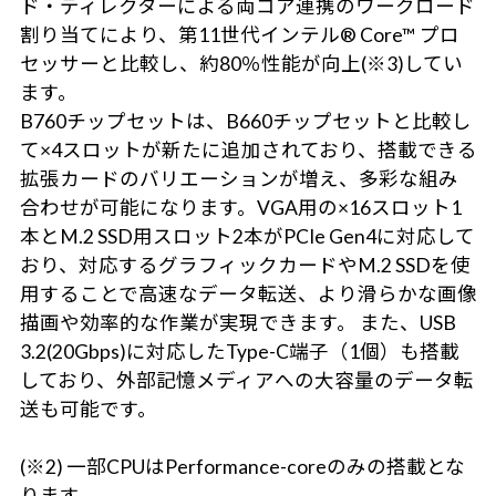
ド・ディレクターによる両コア連携のワークロード
割り当てにより、第11世代インテル® Core™ プロ
セッサーと比較し、約80％性能が向上(※3)してい
ます。
B760チップセットは、B660チップセットと比較し
て×4スロットが新たに追加されており、搭載できる
拡張カードのバリエーションが増え、多彩な組み
合わせが可能になります。VGA用の×16スロット1
本とM.2 SSD用スロット2本がPCIe Gen4に対応して
おり、対応するグラフィックカードやM.2 SSDを使
用することで高速なデータ転送、より滑らかな画像
描画や効率的な作業が実現できます。 また、USB
3.2(20Gbps)に対応したType-C端子（1個）も搭載
しており、外部記憶メディアへの大容量のデータ転
送も可能です。
(※2) 一部CPUはPerformance-coreのみの搭載とな
ります。