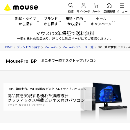
検索
マイページ
カート
店舗情報
メニュー
形状・タイプ
ブランド
用途・目的
セール
から探す
から探す
から探す
キャンペーン
マウスは3年保証で送料無料
形状・タイプから探す をすべてみる
mouse
一般向けパソコン
セール・キャンペーン
一部対象外の製品あり。詳しくは製品ページにてご確認ください。
HOME
ブランドから探す
MousePro
MouseProシリーズ一覧
BP：第12世代 インテル Co
デスクトップPC
G TUNE
ゲーミングPC・ゲーム向けパソコン
期間限定セール
人気モデルが期間限定・お買
MousePro
BP
ミニタワー型デスクトップパソコン
ノートPC
NEXTGEAR
クリエイティブ向け
アウトレットパソコン
すべて新品の旧モデル製品な
タブレット
DAIV
ビジネス向けパソコン
おすすめ目玉パソコン
DTP、動画制作、WEB制作などのクリエイティブにオススメ
サーバー
MousePro
学習向けパソコン
今イチオシのパソコンをピッ
高品質を実現する優れた排熱設計
グラフィックス搭載ビジネス向けパソコン
ワークステーション
iiyama
スペック/パーツ別
ミニタワー型デスクトップパソコン
Windows 11
|
Copilot+ PC
Windows 11
|
Copilot+ PC
ディスプレイ
AIおすすめパソコン