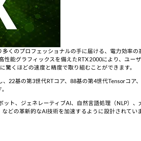
Xのパワーをより多くのプロフェッショナルの手に届ける、電力
高性能グラフィックスを備えたRTX 2000により、ユ
に驚くほどの速度と精度で取り組むことができます。
を特徴とし、22基の第3世代RTコア、88基の第4世代Tensorコ
す。
トボット、ジェネレーティブAI、自然言語処理（NLP）
g 3.0（DLSS 3）などの革新的なAI技術を加速するように設計されて