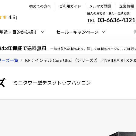
初めての方へ
ご利用ガイド
メルマガ登録
企業情報
個人のお客様 購入・見積相談
4.6
）
03-6636-4321
TEL
用途・目的から探す
セール・キャンペーン
は3年保証で送料無料
一部対象外の製品あり。詳しくは製品ページにてご確認
シリーズ一覧
BP：インテル Core Ultra（シリーズ2）／NVIDIA RTX 2
ズ
ミニタワー型デスクトップパソコン