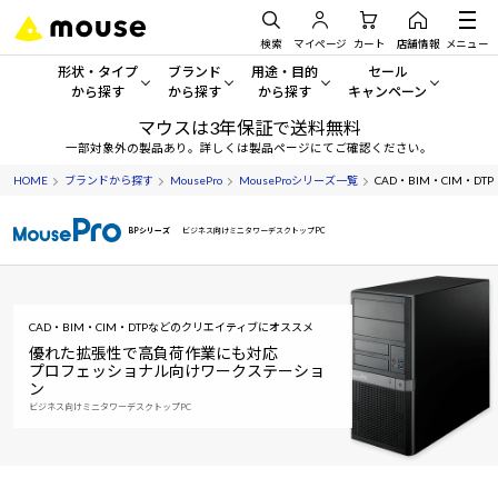
検索
マイページ
カート
店舗情報
メニュー
形状・タイプ
ブランド
用途・目的
セール
から探す
から探す
から探す
キャンペーン
マウスは3年保証で送料無料
形状・タイプから探す をすべてみる
mouse
一般向けパソコン
セール・キャンペーン
一部対象外の製品あり。詳しくは製品ページにてご確認ください。
HOME
ブランドから探す
MousePro
MouseProシリーズ一覧
CAD・BIM・CIM・DTP
デスクトップPC
G TUNE
ゲーミングPC・ゲーム向けパソコン
期間限定セール
人気モデルが期間限定・お買
BPシリーズ
ビジネス向けミニタワーデスクトップPC
ノートPC
NEXTGEAR
クリエイティブ向け
アウトレットパソコン
すべて新品の旧モデル製品な
タブレット
DAIV
ビジネス向けパソコン
CAD・BIM・CIM・DTPなどのクリエイティブにオススメ
おすすめ目玉パソコン
サーバー
MousePro
学習向けパソコン
優れた拡張性で高負荷作業にも対応
今イチオシのパソコンをピッ
プロフェッショナル向けワークステーショ
ン
ワークステーション
iiyama
スペック/パーツ別
Windows 11
|
Copilot+ PC
ビジネス向けミニタワーデスクトップPC
Windows 11
|
Copilot+ PC
ディスプレイ
AIおすすめパソコン