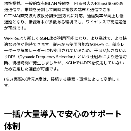
標準搭載。一般的な有線LAN 接続を上回る最大2.4Gbps(※5)の高
速通信や、帯域を分割して同時に複数の端末と通信できる
OFDMA(直交波周波数分割多重)方式に対応。通信効率が向上し低
遅延となり、接続端末が多数ある環境でも、ワイヤレスで高速通信
が可能です。
Wi-Fi 6Eより新しく6GHz帯が利用可能になり、より高速で、より快
適な通信が期待できます。従来から使用可能な5GHz帯は、航空レ
ーダーや気象レーダーにも使用されているため、干渉が起きないよ
うDFS（Dynamic Frequency Selection）という仕組みにより通信切
断、待機時間が発生しましたが、6GHzではDFSを使用していない
ため安定した通信が可能です。
(※5) 実際の通信速度は、接続する機器・環境によって変動しま
す。
一括/大量導入で安心のサポート
体制