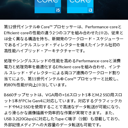
第12世代インテル® Core™ プロセッサーは、Performance-coreと
Efficient-coreの性能の違う2つのコアを組み合わせた(※2)、従来と
は全く異なる構造を持ち、新開発のワークロード・スケジューラー
であるインテル スレッド・ディレクターを備えたインテル社初の
高性能ハイブリッド・アーキテクチャーです。
処理やシングルスレッドの性能を高めるPerformance-coreと消費
電力と処理効率を最適化するEfficient-coreを組み合わせ、インテ
ル スレッド・ディレクターによる両コア連携のワークロード割り
当てにより、第11世代インテル® Core™ プロセッサーと比較し、
約80％性能が向上(※3)しています。
B660チップセットは、VGA用の×16スロット1本とM.2 SSD用スロ
ット1本がPCIe Gen4に対応しています。対応するグラフィックカ
ードやM.2 SSDを使用することで高速なデータ転送が可能になり、
より滑らかな画像描画や効率的な作業が実現できます。 また、
USB 3.2(20Gbps)に対応したType-C端子（1個）も搭載しており、
外部記憶メディアへの大容量のデータ転送も可能です。