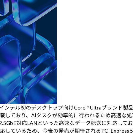
 2)はインテル初のデスクトップ向けCore™ Ultraブランド
搭載しており、AIタスクが効率的に行われるため高速な
インテル製2.5GbE対応LANといった高速なデータ転送に
ess 5.0に対応しているため、今後の発売が期待されるPCI Ex