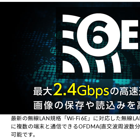
最新の無線LAN規格「Wi-Fi 6E」に対応した無線
に複数の端末と通信できるOFDMA(直交波周波
可能です。