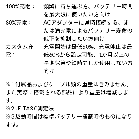
100%充電：
頻繁に持ち運ぶ方、バッテリー時間
を最大限に使いたい方向け
80%充電：
ACアダプターに常時接続する、ま
たは満充電によるバッテリー寿命の
低下を抑制したい方向け
カスタム充
充電開始は最低50%、充電停止は最
電：
低60%から設定可能、1か月以上の
長期保管や短時間しか使用しない方
向け
※1 付属品およびケーブル類の重量は含みません。
また実際に搭載される部品により重量は増減しま
す。
※2 JEITA3.0測定法
※3 駆動時間は標準バッテリー搭載時のものになり
ます。