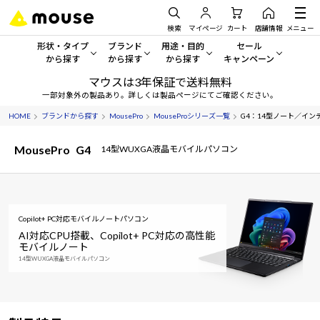
検索
マイページ
カート
店舗情報
メニュー
形状・タイプ
ブランド
用途・目的
セール
から探す
から探す
から探す
キャンペーン
マウスは3年保証で送料無料
形状・タイプから探す をすべてみる
mouse
一般向けパソコン
セール・キャンペーン
一部対象外の製品あり。詳しくは製品ページにてご確認ください。
HOME
ブランドから探す
MousePro
MouseProシリーズ一覧
G4：14型ノート／インテル
デスクトップPC
G TUNE
ゲーミングPC・ゲーム向けパソコン
期間限定セール
人気モデルが期間限定・お買
MousePro
G4
14型WUXGA液晶モバイルパソコン
ノートPC
NEXTGEAR
クリエイティブ向け
アウトレットパソコン
すべて新品の旧モデル製品な
タブレット
DAIV
ビジネス向けパソコン
おすすめ目玉パソコン
Copilot+ PC対応モバイルノートパソコン
サーバー
MousePro
学習向けパソコン
今イチオシのパソコンをピッ
AI対応CPU搭載、
Copilot+ PC対応の高性能
モバイルノート
ワークステーション
iiyama
スペック/パーツ別
14型WUXGA液晶モバイルパソコン
Windows 11
|
Copilot+ PC
Windows 11
|
Copilot+ PC
ディスプレイ
AIおすすめパソコン