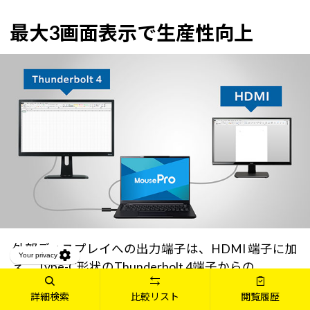
最大3画面表示で生産性向上
外部ディスプレイへの出力端子は、HDMI 端子に加
え、Type-C形状のThunderbolt 4端子からの
DisplayPort Alt Mode 出力にも対応している為、最
詳細検索
比較リスト
閲覧履歴
大3画面のマルチディスプレイ環境でより生産性を