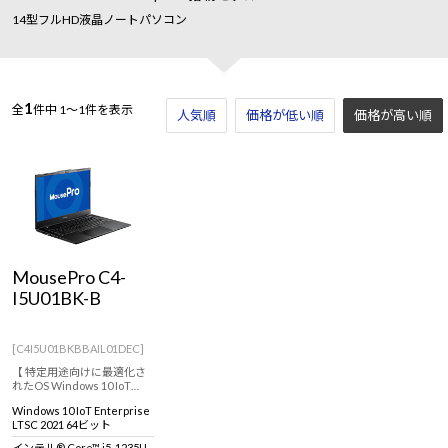
14型フルHD液晶ノートパソコン
1
全
件中
1～1件を表示
人気順
価格が低い順
価格が高い順
MousePro C4-
I5U01BK-B
[C4I5U01BKBBAIL01DEC]
【 特定用途向けに最適化さ
れたOS Windows 10 IoT
Enterprise 搭載 ※通常のOS
Windows 10 IoT Enterprise
とは異なります。 ※詳しく
LTSC 2021 64ビット
は商品説明欄、Windows 10
IoT Enterprise特設ページを
インテル® Core™ i5-1235U