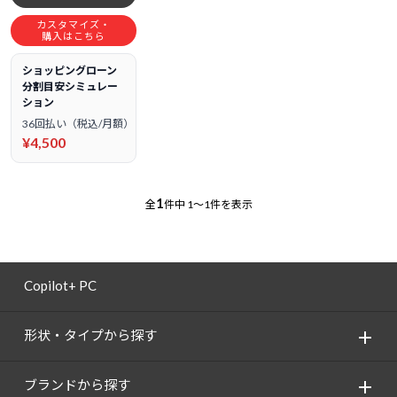
カスタマイズ・
購入はこちら
ショッピングローン
分割目安シミュレー
ション
36回払い（税込/月額）
¥4,500
1
全
件中
1～1件を表示
Copilot+ PC
形状・タイプから探す
ブランドから探す