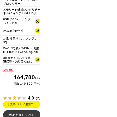
ご覧ください】14型フルHD
プロセッサー
液晶ノートパソコン
メモリー1枚時(シングルチャ
ネル)：インテル® UHD グラ
フィックス メモリー2枚時
8GB (8GB×1 / シング
(デュアルチャネル)：インテ
ルチャネル)
ル® Iris® Xe グラフィック
ス
256GB (NVMe)
14型 液晶パネル (ノングレ
ア)
Wi-Fi 6E( 最大2.4Gbps )対応
IEEE 802.11 ax/ac/a/b/g/n準
拠 ＋ Bluetooth 5内蔵
3年間センドバック修
理保証・24時間×365
日電話サポート
送料無料
164,780
円
～
149,800
税抜
円
～
4.0
（2）
比較リストに追加
製品を詳しくみる