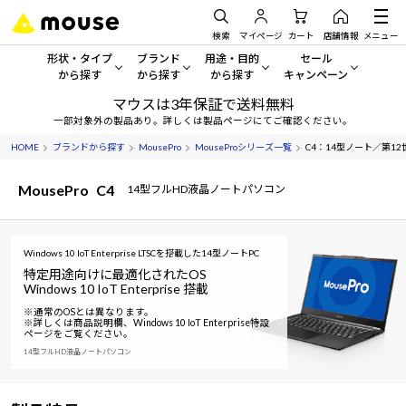
検索
マイページ
カート
店舗情報
メニュー
形状・タイプ
ブランド
用途・目的
セール
から探す
から探す
から探す
キャンペーン
マウスは3年保証で送料無料
形状・タイプから探す をすべてみる
mouse
一般向けパソコン
セール・キャンペーン
一部対象外の製品あり。詳しくは製品ページにてご確認ください。
HOME
ブランドから探す
MousePro
MouseProシリーズ一覧
C4：14型ノート／第12世代 
デスクトップPC
G TUNE
ゲーミングPC・ゲーム向けパソコン
期間限定セール
人気モデルが期間限定・お買
MousePro
C4
14型フルHD液晶ノートパソコン
ノートPC
NEXTGEAR
クリエイティブ向け
アウトレットパソコン
すべて新品の旧モデル製品な
タブレット
DAIV
ビジネス向けパソコン
Windows 10 IoT Enterprise LTSCを搭載した14型ノートPC
特定用途向けに最適化されたOS
おすすめ目玉パソコン
サーバー
MousePro
学習向けパソコン
Windows 10 IoT Enterprise 搭載
今イチオシのパソコンをピッ
※通常のOSとは異なります。
※詳しくは商品説明欄、Windows 10 IoT Enterprise特設
ワークステーション
iiyama
スペック/パーツ別
Windows 11
|
Copilot+ PC
ページをご覧ください。
14型フルHD液晶ノートパソコン
Windows 11
|
Copilot+ PC
ディスプレイ
AIおすすめパソコン