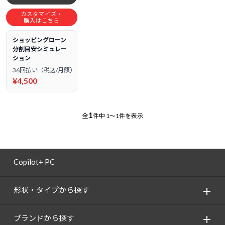
カスタマイズ・
購入はこちら
ショッピングローン
分割目安シミュレー
ション
36回払い（税込/月額）
¥4,500
1
全
件中
1～1件を表示
Copilot+ PC
形状・タイプから探す
ブランドから探す