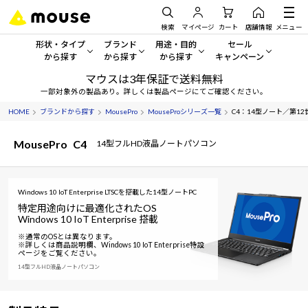
検索
マイページ
カート
店舗情報
メニュー
形状・タイプ
ブランド
用途・目的
セール
から探す
から探す
から探す
キャンペーン
マウスは3年保証で送料無料
形状・タイプから探す をすべてみる
mouse
一般向けパソコン
セール・キャンペーン
一部対象外の製品あり。詳しくは製品ページにてご確認ください。
HOME
ブランドから探す
MousePro
MouseProシリーズ一覧
C4：14型ノート／第12世代 
デスクトップPC
G TUNE
ゲーミングPC・ゲーム向けパソコン
期間限定セール
人気モデルが期間限定・お買
MousePro
C4
14型フルHD液晶ノートパソコン
ノートPC
NEXTGEAR
クリエイティブ向け
アウトレットパソコン
すべて新品の旧モデル製品な
タブレット
DAIV
ビジネス向けパソコン
Windows 10 IoT Enterprise LTSCを搭載した14型ノートPC
特定用途向けに最適化されたOS
おすすめ目玉パソコン
サーバー
MousePro
学習向けパソコン
Windows 10 IoT Enterprise 搭載
今イチオシのパソコンをピッ
※通常のOSとは異なります。
※詳しくは商品説明欄、Windows 10 IoT Enterprise特設
ワークステーション
iiyama
スペック/パーツ別
Windows 11
|
Copilot+ PC
ページをご覧ください。
14型フルHD液晶ノートパソコン
Windows 11
|
Copilot+ PC
ディスプレイ
AIおすすめパソコン