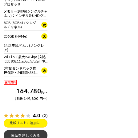
ご覧ください】14型フルHD
プロセッサー
液晶ノートパソコン
メモリー1枚時(シングルチャ
ネル)：インテル® UHD グラ
フィックス メモリー2枚時
8GB (8GB×1 / シング
(デュアルチャネル)：インテ
ルチャネル)
ル® Iris® Xe グラフィック
ス
256GB (NVMe)
14型 液晶パネル (ノングレ
ア)
Wi-Fi 6E( 最大2.4Gbps )対応
IEEE 802.11 ax/ac/a/b/g/n準
拠 ＋ Bluetooth 5内蔵
3年間センドバック修
理保証・24時間×365
日電話サポート
送料無料
164,780
円
～
149,800
税抜
円
～
4.0
（2）
比較リストに追加
製品を詳しくみる