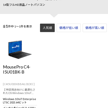
14型フルHD液晶ノートパソコン
1
全
件中
1～1件を表示
人気順
価格が低い順
価格が高い順
MousePro C4-
I5U01BK-B
[C4I5U01BKBBAIL01DEC]
【 特定用途向けに最適化さ
れたOS Windows 10 IoT
Enterprise 搭載 ※通常のOS
Windows 10 IoT Enterprise
とは異なります。 ※詳しく
LTSC 2021 64ビット
は商品説明欄、Windows 10
IoT Enterprise特設ページを
インテル® Core™ i5-1235U