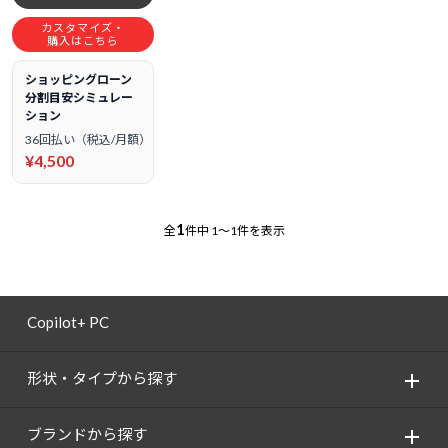
カスタマイズ・
購入はこちら
ショッピングローン
分割目安シミュレー
ション
36回払い（税込/月額）
¥4,500
1
全
件中
1～1件を表示
Copilot+ PC
形状・タイプから探す
ブランドから探す