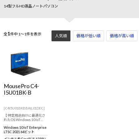
14型フルHD液晶ノートパソコン
1
全
件中
1～1件を表示
人気順
価格が低い順
価格が高い順
MousePro C4-
I5U01BK-B
[C4I5U01BKBBAIL01DEC]
【 特定用途向けに最適化さ
れたOS Windows 10 IoT
Enterprise 搭載 ※通常のOS
Windows 10 IoT Enterprise
とは異なります。 ※詳しく
LTSC 2021 64ビット
は商品説明欄、Windows 10
IoT Enterprise特設ページを
インテル® Core™ i5-1235U