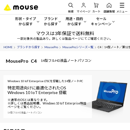
検索
マイページ
カート
店舗情報
メニュー
形状・タイプ
ブランド
用途・目的
セール
から探す
から探す
から探す
キャンペーン
マウスは3年保証で送料無料
形状・タイプから探す をすべてみる
mouse
一般向けパソコン
セール・キャンペーン
一部対象外の製品あり。詳しくは製品ページにてご確認ください。
HOME
ブランドから探す
MousePro
MouseProシリーズ一覧
C4：14型ノート／第12世代 
デスクトップPC
G TUNE
ゲーミングPC・ゲーム向けパソコン
期間限定セール
人気モデルが期間限定・お買
MousePro
C4
14型フルHD液晶ノートパソコン
ノートPC
NEXTGEAR
クリエイティブ向け
アウトレットパソコン
すべて新品の旧モデル製品な
タブレット
DAIV
ビジネス向けパソコン
Windows 10 IoT Enterprise LTSCを搭載した14型ノートPC
特定用途向けに最適化されたOS
おすすめ目玉パソコン
サーバー
MousePro
学習向けパソコン
Windows 10 IoT Enterprise 搭載
今イチオシのパソコンをピッ
※通常のOSとは異なります。
※詳しくは商品説明欄、Windows 10 IoT Enterprise特設
ワークステーション
iiyama
スペック/パーツ別
Windows 11
|
Copilot+ PC
ページをご覧ください。
14型フルHD液晶ノートパソコン
Windows 11
|
Copilot+ PC
ディスプレイ
AIおすすめパソコン