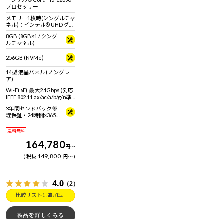
ご覧ください】14型フルHD
プロセッサー
液晶ノートパソコン
メモリー1枚時(シングルチャ
ネル)：インテル® UHD グラ
フィックス メモリー2枚時
8GB (8GB×1 / シング
(デュアルチャネル)：インテ
ルチャネル)
ル® Iris® Xe グラフィック
ス
256GB (NVMe)
14型 液晶パネル (ノングレ
ア)
Wi-Fi 6E( 最大2.4Gbps )対応
IEEE 802.11 ax/ac/a/b/g/n準
拠 ＋ Bluetooth 5内蔵
3年間センドバック修
理保証・24時間×365
日電話サポート
送料無料
164,780
円
～
149,800
税抜
円
～
4.0
（2）
比較リストに追加
製品を詳しくみる