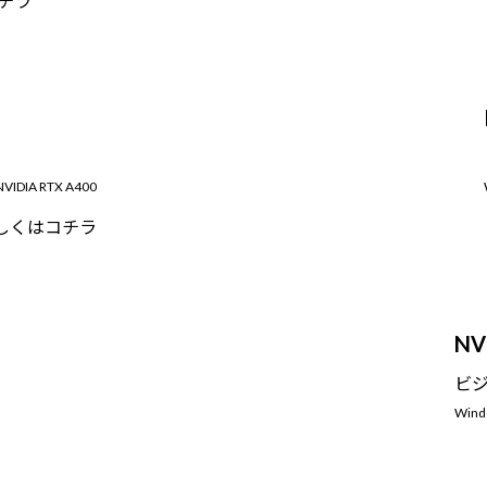
チラ
VIDIA RTX A400
しくはコチラ
NV
ビ
Wind