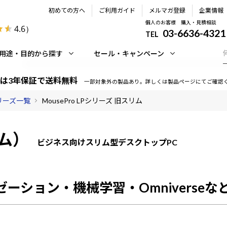
初めての方へ
ご利用ガイド
メルマガ登録
企業情報
個人のお客様 購入・見積相談
4.6
）
03-6636-4321
TEL
用途・目的から探す
セール・キャンペーン
は3年保証で送料無料
一部対象外の製品あり。詳しくは製品ページにてご確認
シリーズ一覧
MousePro LPシリーズ 旧スリム
リム）
ビジネス向けスリム型デスクトップPC
ーション・機械学習・Omniverse