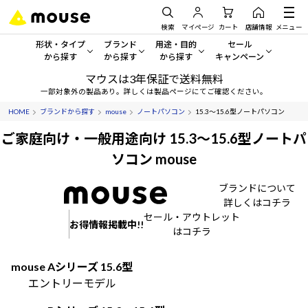
検索
マイページ
カート
店舗情報
メニュー
形状・タイプ
ブランド
用途・目的
セール
から探す
から探す
から探す
キャンペーン
マウスは3年保証で送料無料
形状・タイプから探す をすべてみる
mouse
一般向けパソコン
セール・キャンペーン
一部対象外の製品あり。詳しくは製品ページにてご確認ください。
HOME
ブランドから探す
mouse
ノートパソコン
15.3～15.6型ノートパソコン
デスクトップPC
G TUNE
ゲーミングPC・ゲーム向けパソコン
期間限定セール
人気モデルが期間限定・お買
ご家庭向け・一般用途向け 15.3～15.6型ノートパ
ノートPC
NEXTGEAR
クリエイティブ向け
ソコン mouse
アウトレットパソコン
すべて新品の旧モデル製品な
タブレット
DAIV
ビジネス向けパソコン
ブランドについて
詳しくはコチラ
おすすめ目玉パソコン
サーバー
MousePro
学習向けパソコン
セール・アウトレット
今イチオシのパソコンをピッ
お得情報掲載中!!
はコチラ
ワークステーション
iiyama
スペック/パーツ別
Windows 11
|
Copilot+ PC
mouse Aシリーズ 15.6型
Windows 11
|
Copilot+ PC
エントリーモデル
ディスプレイ
AIおすすめパソコン