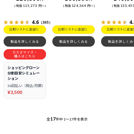
115,273
124,364
133,45
税抜
円
～
税抜
円
～
税抜
4.6
4
（365）
比較リストに追加
比較リストに追加
比較リストに追加
製品を詳しくみる
製品を詳しくみる
製品を詳しくみ
カスタマイズ・
購入はこちら
ショッピングローン
分割目安シミュレー
ション
36回払い（税込/月額）
¥3,500
17
全
件中
1～17件を表示