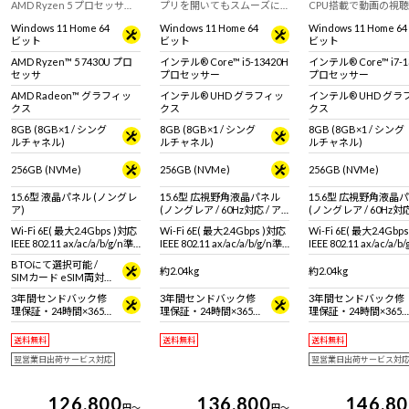
AMD Ryzen 5 プロセッサを
プリを開いてもスムーズに
CPU搭載で動画の視
搭載したコストパフォーマ
動く、高性能マルチコア
ンラインミーティング
Windows 11 Home 64
Windows 11 Home 64
Windows 11 Home 64
ンスの高い15.6型ノート
CPUを搭載！普段使いから
用可能。フルHD液晶
ビット
ビット
ビット
PC！普段使いからオフィス
オフィスワークまでマルチ
15.6型ノートPC！
ワークまでマルチに使える
に使えるスタンダードノー
AMD Ryzen™ 5 7430U プロ
インテル® Core™ i5-13420H
インテル® Core™ i7-1
スタンダードPC
トPC
セッサ
プロセッサー
プロセッサー
AMD Radeon™ グラフィッ
インテル® UHD グラフィッ
インテル® UHD グラ
クス
クス
クス
8GB (8GB×1 / シング
8GB (8GB×1 / シング
8GB (8GB×1 / シング
ルチャネル)
ルチャネル)
ルチャネル)
256GB (NVMe)
256GB (NVMe)
256GB (NVMe)
15.6型 液晶パネル (ノングレ
15.6型 広視野角液晶パネル
15.6型 広視野角液晶
ア)
(ノングレア / 60Hz対応 / ア
(ノングレア / 60Hz対応
スペクト比16:9)
スペクト比16:9)
Wi-Fi 6E( 最大2.4Gbps )対応
Wi-Fi 6E( 最大2.4Gbps )対応
Wi-Fi 6E( 最大2.4Gbp
IEEE 802.11 ax/ac/a/b/g/n準
IEEE 802.11 ax/ac/a/b/g/n準
IEEE 802.11 ax/ac/a/b
拠 ＋ Bluetooth 5内蔵
拠 ＋ Bluetooth 5内蔵
拠 ＋ Bluetooth 5内蔵
BTOにて選択可能 /
約2.04kg
約2.04kg
SIMカード eSIM両対
応 SIMカードサイズ :
3年間センドバック修
3年間センドバック修
3年間センドバック修
標準SIMカード
理保証・24時間×365
理保証・24時間×365
理保証・24時間×365
日電話サポート
日電話サポート
日電話サポート
送料無料
送料無料
送料無料
翌営業日出荷サービス対応
翌営業日出荷サービス対
126,800
136,800
146,8
円
～
円
～