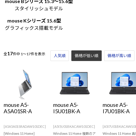
mouse Bシリーズ 15.3～15.6型
Windows 11
|
Copilot+ PC
Windows 11
|
Copilot+ PC
スタイリッシュモデル
mouse Kシリーズ 15.6型
グラフィックス搭載モデル
17
全
件中
1～17件を表示
人気順
価格が低い順
価格が高い順
mouse A5-
mouse A5-
mouse A5-
A5A01SR-A
I5U01BK-A
I7U01BK-A
[A5A5A01SRADAW101DEC]
[A5I5U01BKACAW101DEC]
[A5I7U01BKACAW10
[Windows 11 Home]
Windows 11 Home 複数のア
Windows 11 Home 