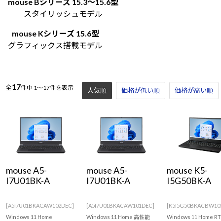
mouse Bシリーズ 15.3～15.6型
Windows 11
|
Copilot+ PC
Windows 11
|
Copilot+ PC
スタイリッシュモデル
mouse Kシリーズ 15.6型
グラフィックス搭載モデル
17
全
件中
1～17件を表示
人気順
価格が低い順
価格が高い順
mouse A5-
mouse A5-
mouse K5-
I7U01BK-A
I7U01BK-A
I5G50BK-A
[A5I7U01BKACAW102DEC]
[A5I7U01BKACAW101DEC]
[K5I5G50BKACBW10
Windows 11 Home
Windows 11 Home 高性能
Windows 11 Home R