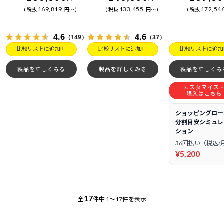
169,819
133,455
172,54
税抜
円
～
税抜
円
～
税抜
4.6
4.6
（149）
（37）
比較リストに追加
比較リストに追加
比較リストに追加
製品を詳しくみる
製品を詳しくみる
製品を詳しくみ
カスタマイズ
購入はこちら
ショッピングロー
分割目安シミュレ
ション
36回払い（税込/
¥5,200
17
全
件中
1～17件を表示