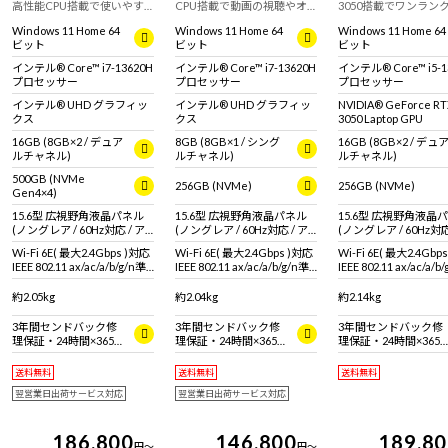
高性能CPU搭載で使いやす
CPU搭載で動画の視聴やオ
3050搭載でワンラン
さと性能を両立！ストリー
ンラインミーティングに使
ノートPC。15.6型 広
Windows 11 Home 64
Windows 11 Home 64
Windows 11 Home 64
ミング視聴など幅広い用途
用可能。フルHD液晶搭載の
液晶パネル採用で軽い
ビット
ビット
ビット
で活躍する15.6型ノート
15.6型ノートPC！
編集やライトゲームに
PC！
すすめ！
インテル® Core™ i7-13620H
インテル® Core™ i7-13620H
インテル® Core™ i5-1
プロセッサー
プロセッサー
プロセッサー
インテル® UHD グラフィッ
インテル® UHD グラフィッ
NVIDIA® GeForce R
クス
クス
3050 Laptop GPU
16GB (8GB×2 / デュア
8GB (8GB×1 / シング
16GB (8GB×2 / デュ
ルチャネル)
ルチャネル)
ルチャネル)
500GB (NVMe
256GB (NVMe)
256GB (NVMe)
Gen4×4)
15.6型 広視野角液晶パネル
15.6型 広視野角液晶パネル
15.6型 広視野角液晶
(ノングレア / 60Hz対応 / ア
(ノングレア / 60Hz対応 / ア
(ノングレア / 60Hz対応
スペクト比16:9)
スペクト比16:9)
スペクト比16:9)
Wi-Fi 6E( 最大2.4Gbps )対応
Wi-Fi 6E( 最大2.4Gbps )対応
Wi-Fi 6E( 最大2.4Gbp
IEEE 802.11 ax/ac/a/b/g/n準
IEEE 802.11 ax/ac/a/b/g/n準
IEEE 802.11 ax/ac/a/b
拠 ＋ Bluetooth 5内蔵
拠 ＋ Bluetooth 5内蔵
拠 ＋ Bluetooth 5内蔵
約2.05kg
約2.04kg
約2.14kg
3年間センドバック修
3年間センドバック修
3年間センドバック修
理保証・24時間×365
理保証・24時間×365
理保証・24時間×365
日電話サポート
日電話サポート
日電話サポート
送料無料
送料無料
送料無料
翌営業日出荷サービス対応
翌営業日出荷サービス対応
186,800
146,800
189,8
円
～
円
～