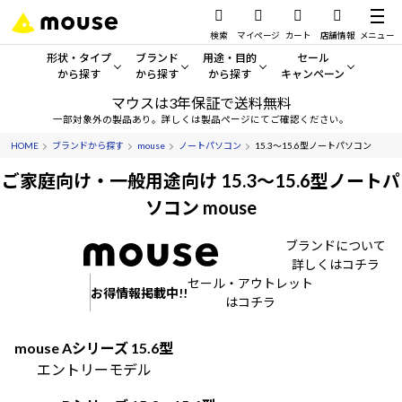
検索
マイページ
カート
店舗情報
メニュー
形状・タイプ
ブランド
用途・目的
セール
から探す
から探す
から探す
キャンペーン
マウスは3年保証で送料無料
形状・タイプから探す をすべてみる
mouse
一般向けパソコン
セール・キャンペーン
一部対象外の製品あり。詳しくは製品ページにてご確認ください。
HOME
ブランドから探す
mouse
ノートパソコン
15.3～15.6型ノートパソコン
デスクトップPC
G TUNE
ゲーミングPC・ゲーム向けパソコン
期間限定セール
人気モデルが期間限定・お買
ご家庭向け・一般用途向け 15.3～15.6型ノートパ
ノートPC
NEXTGEAR
クリエイティブ向け
ソコン mouse
アウトレットパソコン
すべて新品の旧モデル製品な
タブレット
DAIV
ビジネス向けパソコン
ブランドについて
詳しくはコチラ
おすすめ目玉パソコン
サーバー
MousePro
学習向けパソコン
セール・アウトレット
今イチオシのパソコンをピッ
お得情報掲載中!!
はコチラ
ワークステーション
iiyama
スペック/パーツ別
Windows 11
|
Copilot+ PC
mouse Aシリーズ 15.6型
Windows 11
|
Copilot+ PC
エントリーモデル
ディスプレイ
AIおすすめパソコン