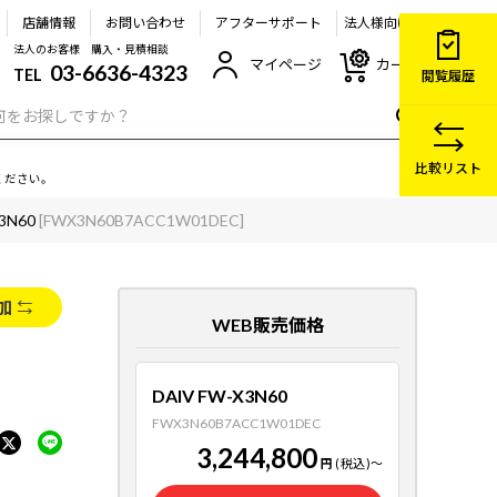
店舗情報
お問い合わせ
アフターサポート
法人様向け
法人のお客様 購入・見積相談
マイページ
カート
03-6636-4323
TEL
閲覧履歴
比較リスト
ください。
3N60
[FWX3N60B7ACC1W01DEC]
加
WEB販売価格
DAIV FW-X3N60
FWX3N60B7ACC1W01DEC
3,244,800
円
(税込)
～