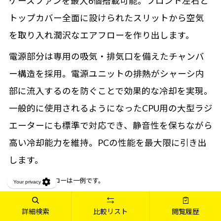
ケースファンを最大6個搭載可能。フロント左右と
トップカバー全面に設けられたスリットから空気
を取り入れ潤沢なエアフローを作り出します。
電源部分は専用の吸気・排気口を備えたチャンバ
ー構造を採用。電源ユニットの排熱がシャーシ内
部に流入するのを防ぐことで効果的な冷却を実現。
一般的に使用されるようになったCPU用の大型ラジ
エーターにも標準で対応でき、静音性を保ちながら
高い冷却能力を維持。PCの性能を最大限に引き出
します。
※画像のエアフローは一例です。
※ケースファンの数、位置はモデルにより異なります。画像はケースフ
詳細検索
比較リスト
閲覧履歴
ァン6個搭載時になります。