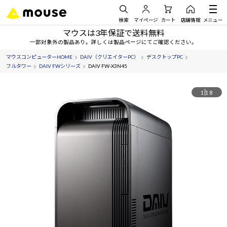
検索
マイページ
カート
店舗情報
メニュー
マウスは3年保証で送料無料
一部対象外の製品あり。詳しくは製品ページにてご確認ください。
マウスコンピューターHOME
DAIV（クリエイターPC）
デスクトップPC
フルタワー
DAIV FWシリーズ
DAIV FW-X3N45
1
18