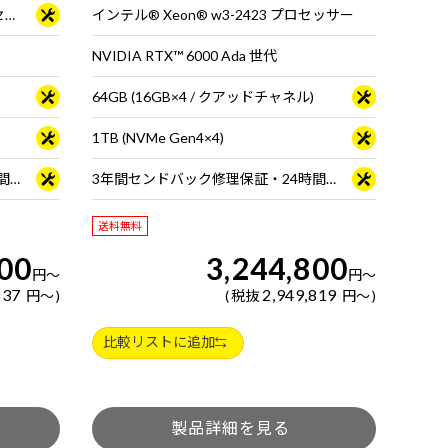
インテル® Xeon® w5-2555X プロセッサー
インテル® Xeon® w3-2423 プロセッサー
NVIDIA RTX™ 6000 Ada 世代
64GB (16GB×4 / クアッドチャネル)
1TB (NVMe Gen4×4)
3年間センドバック修理保証・24時間×365日電話サポート
3年間センドバック修理保証・24時間×365日電話サポート
送料無料
800
3,244,800
円
～
円
～
637
2,949,819
円
～
税抜
円
～
比較リストに追加