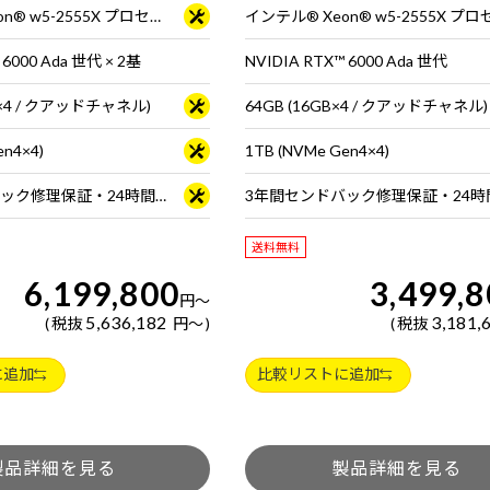
インテル® Xeon® w5-2555X プロセッサー
 6000 Ada 世代 × 2基
NVIDIA RTX™ 6000 Ada 世代
B×4 / クアッドチャネル)
64GB (16GB×4 / クアッドチャネル)
en4×4)
1TB (NVMe Gen4×4)
3年間センドバック修理保証・24時間×365日電話サポート
送料無料
6,199,800
3,499,
円
～
5,636,182
3,181,
税抜
円
～
税抜
に追加
比較リストに追加