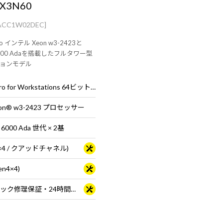
-X3N60
ACC1W02DEC]
Pro インテル Xeon w3-2423と
X 6000 Adaを搭載したフルタワー型
ョンモデル
Windows 11 Pro for Workstations 64ビット (DSP)
n® w3-2423 プロセッサー
 6000 Ada 世代 × 2基
B×4 / クアッドチャネル)
en4×4)
3年間センドバック修理保証・24時間×365日電話サポート