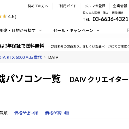
初めての方へ
ご利用ガイド
メルマガ登録
企業情報
個人のお客様 購入・見積相談
4.6
）
03-6636-4321
TEL
用途・目的から探す
セール・キャンペーン
は3年保証で送料無料
一部対象外の製品あり。詳しくは製品ページにてご確認
DIA RTX 6000 Ada 世代
DAIV
載パソコン一覧
DAIV クリエイター
気順
価格が低い順
価格が高い順