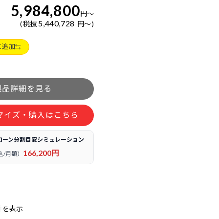
5,984,800
円
～
5,440,728
税抜
円
～
に追加
マイズ・購入はこちら
ローン分割目安シミュレーション
166,200円
込/月額）
件を表示