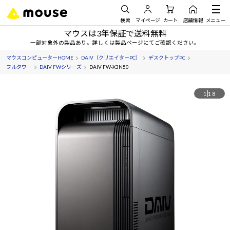
検索
マイページ
カート
店舗情報
メニュー
マウスは3年保証で送料無料
一部対象外の製品あり。詳しくは製品ページにてご確認ください。
マウスコンピューターHOME
DAIV（クリエイターPC）
デスクトップPC
フルタワー
DAIV FWシリーズ
DAIV FW-X3N50
1
18