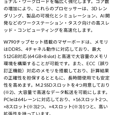
ョナル・ワークロードを幅広く強化します。コア数
の増加により、これらのプロセッサーは、3D レン
ダリング、製品の可視化とシミュレーション、AI 開
発などのワークステーション・タスク向けの高スレ
ッド・コンピューティングを高速化します。
W790チップセット搭載のマザーボードは、メモリ
はDDR5、4チャネル動作に対応しており、最大
512GB対応 (64 GB×8 slot) と高速で大容量のメモリ
環境を構築することが可能です。また、ECC（誤り
訂正機能）対応のメモリを搭載しており、計算結果
の正確性を担保するとともに、長時間使用でも安定
性を高めます。M.2 SSDスロットを4つ用意しており
(※2)、大容量で高速なデータ転送を可能にします。
PCIeは64レーンに対応しており、×16スロット2つ、
×8スロット(※3)2つ、×4スロット(※3)1つと、高い
拡張性を持っています。