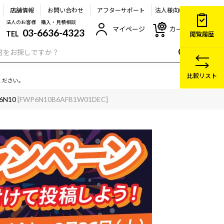
店舗情報
お問い合わせ
アフターサポート
法人様向け
法人のお客様 購入・見積相談
マイページ
カート
03-6636-4323
TEL
閲覧履歴
比較リスト
ください。
6N10
[FWP6N10B6AFB1W01DEC]