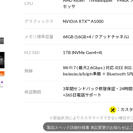
AMD Ryzen™ Threadripper™ 9960X
CPU
セッサ
グラフィックス
NVIDIA RTX™ A1000
メモリ標準容量
64GB (16GB×4 / クアッドチャネル)
M.2 SSD
1TB (NVMe Gen4×4)
Wi-Fi 7 ( 最大2.6Gbps ) 対応 IEEE 802
無線
be/ax/ac/a/b/g/n準拠 ＋ Bluetooth 
3年間センドバック修理保証・24時間
保証期間
×365日電話サポート
カスタ
※部品状況によりカスタマイズできない場合が