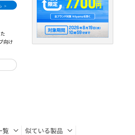
した
ィブ向け
一覧
似ている製品