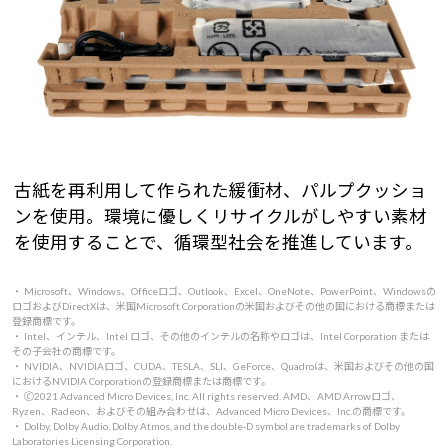
古紙を再利用して作られた緩衝材、パルプクッショ
ンを使用。環境に優しくリサイクルがしやすい素材
を使用することで、循環型社会を推進しています。
・ Microsoft、Windows、Officeロゴ、Outlook、Excel、OneNote、PowerPoint、Windowsの
ロゴおよびDirectXは、米国Microsoft Corporationの米国およびその他の国における商標または
登録商標です。
・ Intel、インテル、Intel ロゴ、その他のインテルの名称やロゴは、Intel Corporation または
その子会社の商標です。
・ NVIDIA、NVIDIAロゴ、CUDA、TESLA、SLI、GeForce、Quadroは、米国およびその他の国
におけるNVIDIA Corporationの登録商標または商標です。
・ 🄫2021 Advanced Micro Devices, Inc. All rights reserved. AMD、AMD Arrowロゴ、
Ryzen、Radeon、およびその組み合わせは、Advanced Micro Devices、Inc.の商標です。
・ Dolby, Dolby Audio, Dolby Atmos, and the double-D symbol are trademarks of Dolby
Laboratories Licensing Corporation.