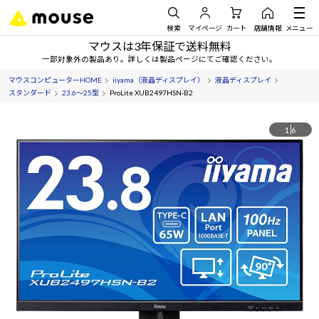
検索
マイページ
カート
店舗情報
メニュー
マウスは3年保証で送料無料
一部対象外の製品あり。詳しくは製品ページにてご確認ください。
マウスコンピューターHOME
iiyama（液晶ディスプレイ）
液晶ディスプレイ
スタンダード
23.6～25型
ProLite XUB2497HSN-B2
1
6