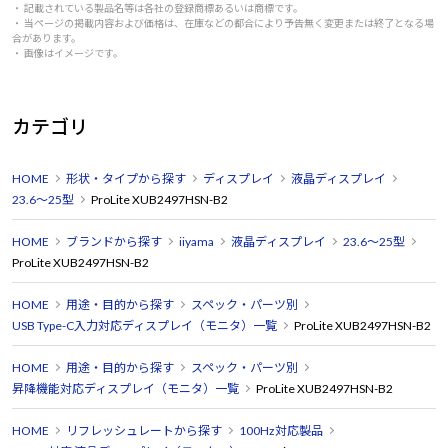
・ 記載されている製品名等は各社の登録商標あるいは商標です。
・ 当ページの掲載内容および価格は、在庫などの都合により予告無く変更または終了となる場
合があります。
・ 画像はイメージです。
カテゴリ
HOME
形状・タイプから探す
ディスプレイ
液晶ディスプレイ
23.6～25型
ProLite XUB2497HSN-B2
HOME
ブランドから探す
iiyama
液晶ディスプレイ
23.6～25型
ProLite XUB2497HSN-B2
HOME
用途・目的から探す
スペック・パーツ別
USB Type-C入力対応ディスプレイ（モニタ）一覧
ProLite XUB2497HSN-B2
HOME
用途・目的から探す
スペック・パーツ別
昇降機能対応ディスプレイ（モニタ）一覧
ProLite XUB2497HSN-B2
HOME
リフレッシュレートから探す
100Hz対応製品