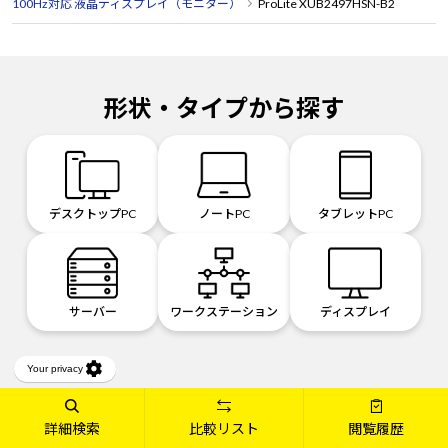
100Hz対応 液晶ディスプレイ（モニター）
ProLite XUB2497HSN-B2
形状・タイプから探す
デスクトップPC
ノートPC
タブレットPC
サーバー
ワークステーション
ディスプレイ
用途・目的から探す
詳細検索
比較リスト
閲覧履歴