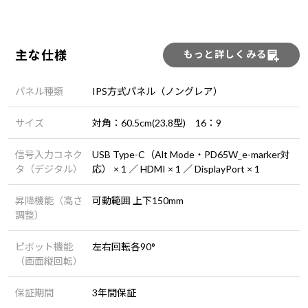
主な仕様
もっと詳しくみる
パネル種類
IPS方式パネル（ノングレア）
サイズ
対角：60.5cm(23.8型) 16：9
信号入力コネク
USB Type-C（Alt Mode・PD65W_e-marker対
タ（デジタル）
応） × 1 ／ HDMI × 1 ／ DisplayPort × 1
昇降機能（高さ
可動範囲 上下150mm
調整）
ピボット機能
左右回転各90°
（画面縦回転）
保証期間
3年間保証