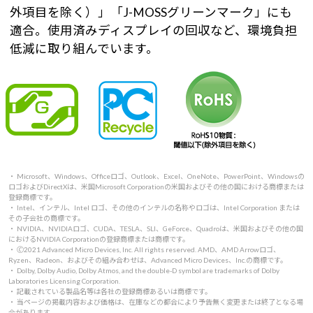
外項目を除く）」「J-MOSSグリーンマーク」にも
適合。使用済みディスプレイの回収など、環境負担
低減に取り組んでいます。
・ Microsoft、Windows、Officeロゴ、Outlook、Excel、OneNote、PowerPoint、Windowsの
ロゴおよびDirectXは、米国Microsoft Corporationの米国およびその他の国における商標または
登録商標です。
・ Intel、インテル、Intel ロゴ、その他のインテルの名称やロゴは、Intel Corporation または
その子会社の商標です。
・ NVIDIA、NVIDIAロゴ、CUDA、TESLA、SLI、GeForce、Quadroは、米国およびその他の国
におけるNVIDIA Corporationの登録商標または商標です。
・ 🄫2021 Advanced Micro Devices, Inc. All rights reserved. AMD、AMD Arrowロゴ、
Ryzen、Radeon、およびその組み合わせは、Advanced Micro Devices、Inc.の商標です。
・ Dolby, Dolby Audio, Dolby Atmos, and the double-D symbol are trademarks of Dolby
Laboratories Licensing Corporation.
・ 記載されている製品名等は各社の登録商標あるいは商標です。
・ 当ページの掲載内容および価格は、在庫などの都合により予告無く変更または終了となる場
合があります。