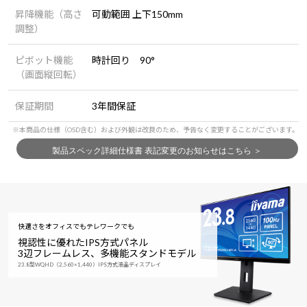
昇降機能（高さ
可動範囲 上下150mm
調整）
ピボット機能
時計回り 90°
（画面縦回転）
保証期間
3年間保証
快適さをオフィスでもテレワークでも
視認性に優れたIPS方式パネル
3辺フレームレス、多機能スタンドモデル
23.8型WQHD（2,560×1,440）IPS方式液晶ディスプレイ