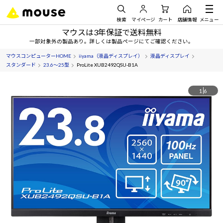
検索
マイページ
カート
店舗情報
メニュー
マウスは3年保証で送料無料
一部対象外の製品あり。詳しくは製品ページにてご確認ください。
マウスコンピューターHOME
iiyama（液晶ディスプレイ）
液晶ディスプレイ
スタンダード
23.6～25型
ProLite XUB2492QSU-B1A
1
6