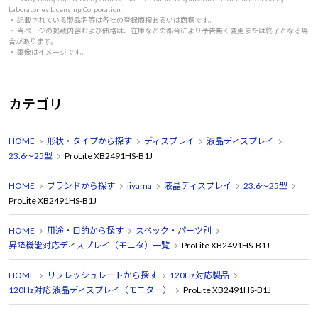
Laboratories Licensing Corporation.
・ 記載されている製品名等は各社の登録商標あるいは商標です。
・ 当ページの掲載内容および価格は、在庫などの都合により予告無く変更または終了となる場
合があります。
・ 画像はイメージです。
カテゴリ
HOME
形状・タイプから探す
ディスプレイ
液晶ディスプレイ
23.6～25型
ProLite XB2491HS-B1J
HOME
ブランドから探す
iiyama
液晶ディスプレイ
23.6～25型
ProLite XB2491HS-B1J
HOME
用途・目的から探す
スペック・パーツ別
昇降機能対応ディスプレイ（モニタ）一覧
ProLite XB2491HS-B1J
HOME
リフレッシュレートから探す
120Hz対応製品
120Hz対応 液晶ディスプレイ（モニター）
ProLite XB2491HS-B1J