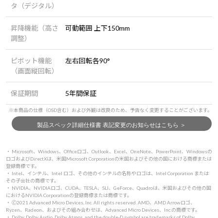
タ（デジタル）
昇降機能（高さ
可動範囲 上下150mm
調整）
ピボット機能
左右回転各90°
（画面縦回転）
保証期間
5年間保証
・ Microsoft、Windows、Officeロゴ、Outlook、Excel、OneNote、PowerPoint、Windowsの
ロゴおよびDirectXは、米国Microsoft Corporationの米国およびその他の国における商標または
登録商標です。
・ Intel、インテル、Intel ロゴ、その他のインテルの名称やロゴは、Intel Corporation または
その子会社の商標です。
・ NVIDIA、NVIDIAロゴ、CUDA、TESLA、SLI、GeForce、Quadroは、米国およびその他の国
におけるNVIDIA Corporationの登録商標または商標です。
・ 🄫2021 Advanced Micro Devices, Inc. All rights reserved. AMD、AMD Arrowロゴ、
Ryzen、Radeon、およびその組み合わせは、Advanced Micro Devices、Inc.の商標です。
・ Dolby, Dolby Audio, Dolby Atmos, and the double-D symbol are trademarks of Dolby