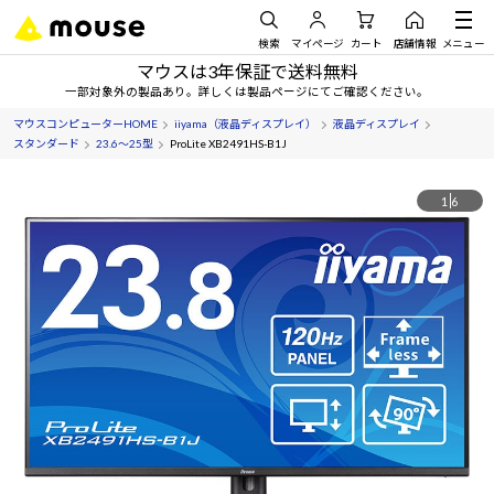
検索
マイページ
カート
店舗情報
メニュー
マウスは3年保証で送料無料
一部対象外の製品あり。詳しくは製品ページにてご確認ください。
マウスコンピューターHOME
iiyama（液晶ディスプレイ）
液晶ディスプレイ
スタンダード
23.6～25型
ProLite XB2491HS-B1J
1
6