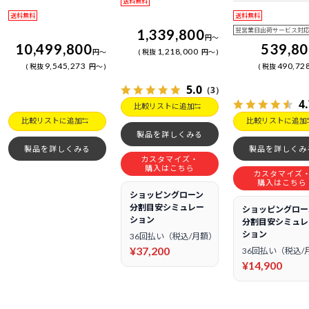
送料無料
日電話サポート
送料無料
送料無料
1,339,800
翌営業日出荷サービス対
円
～
10,499,800
539,8
1,218,000
円
～
税抜
円
～
9,545,273
490,72
税抜
円
～
税抜
5.0
（3）
4
比較リストに追加
比較リストに追加
比較リストに追加
製品を詳しくみる
製品を詳しくみる
製品を詳しくみ
カスタマイズ・
購入はこちら
カスタマイズ
購入はこちら
ショッピングローン
分割目安シミュレー
ショッピングロー
ション
分割目安シミュレ
ション
36回払い（税込/月額）
¥37,200
36回払い（税込/
¥14,900