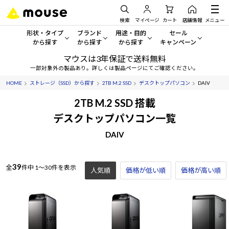
検索
マイページ
カート
店舗情報
メニュー
形状・タイプ
ブランド
用途・目的
セール
から探す
から探す
から探す
キャンペーン
マウスは3年保証で送料無料
形状・タイプから探す をすべてみる
mouse
一般向けパソコン
セール・キャンペーン
一部対象外の製品あり。詳しくは製品ページにてご確認ください。
HOME
ストレージ（SSD）から探す
2TB M.2 SSD
デスクトップパソコン
DAIV
デスクトップPC
G TUNE
ゲーミングPC・ゲーム向けパソコン
期間限定セール
人気モデルが期間限定・お買
2TB M.2 SSD 搭載
ノートPC
NEXTGEAR
クリエイティブ向け
デスクトップパソコン一覧
アウトレットパソコン
すべて新品の旧モデル製品な
DAIV
タブレット
DAIV
ビジネス向けパソコン
おすすめ目玉パソコン
サーバー
MousePro
学習向けパソコン
今イチオシのパソコンをピッ
39
全
件中
1～30件を表示
人気順
価格が低い順
価格が高い順
ワークステーション
iiyama
スペック/パーツ別
Windows 11
|
Copilot+ PC
Windows 11
|
Copilot+ PC
ディスプレイ
AIおすすめパソコン