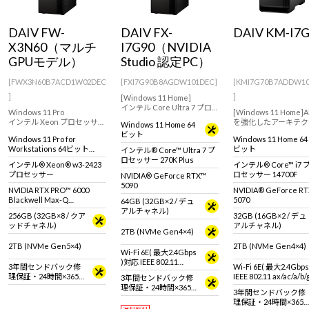
Windows 11
|
Copilot+ PC
Windows 11
|
Copilot+ PC
DAIV FW-
DAIV FX-
DAIV KM-I7
X3N60（マルチ
I7G90（NVIDIA
GPUモデル）
Studio 認定PC）
[FWX3N60B7ACD1W02DEC
[FXI7G90B8AGDW101DEC]
[KMI7G70B7ADDW1
]
]
[Windows 11 Home]
インテル Core Ultra 7 プロ
Windows 11 Pro
[Windows 11 Home]
セッサー 270K Plus搭載でク
インテル Xeon プロセッサー
を強化したアーキテク
Windows 11 Home 64
リエイターに向けたデスク
搭載、プロフェッショナル
で高いパフォーマンス
ビット
トップPC
Windows 11 Pro for
Windows 11 Home 64
向けのパフォーマンスを発
感できる RTX 5070
Workstations 64ビット
ビット
インテル® Core™ Ultra 7 プ
揮するNVIDIA RTX PRO 6000
リエイター向けミニタ
(DSP)
ロセッサー 270K Plus
採用のクリエイター向けワ
型デスクトップPCで
インテル® Xeon® w3-2423
インテル® Core™ i7 
ークステーション。
プロセッサー
ロセッサー 14700F
NVIDIA® GeForce RTX™
5090
NVIDIA RTX PRO™ 6000
NVIDIA® GeForce R
Blackwell Max-Q
5070
64GB (32GB×2 / デュ
Workstation Edition × 2基
アルチャネル)
256GB (32GB×8 / クア
32GB (16GB×2 / デュ
ッドチャネル)
アルチャネル)
2TB (NVMe Gen4×4)
2TB (NVMe Gen5×4)
2TB (NVMe Gen4×4)
Wi-Fi 6E( 最大2.4Gbps
)対応 IEEE 802.11
3年間センドバック修
Wi-Fi 6E( 最大2.4Gbp
ax/ac/a/b/g/n準拠 ＋
理保証・24時間×365
IEEE 802.11 ax/ac/a/b
3年間センドバック修
Bluetooth 5内蔵
日電話サポート
拠 ＋ Bluetooth 5内蔵
理保証・24時間×365
3年間センドバック修
日電話サポート
理保証・24時間×365