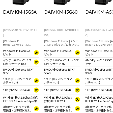
Windows 11
|
Copilot+ PC
Windows 11
|
Copilot+ PC
DAIV KM-I5G5A
DAIV KM-I5G60
DAIV KM-A5
[KMI5G5AB7ADBW102DEC
[KMI5G60B8AFDW101DEC
[KMA5G5AB6ADBW1
]
WA]
C]
[Windows 11
[Windows 11 Home]インテ
[Windows 11 Home]
Home]GeForce RTX
ルCore Ultra 5 プロセッサー
Ryzen 5 & GeForce R
3050(6GB)搭載で軽い写
245K搭載モデル。GeForce
3050(6GB)搭載で軽
Windows 11 Home 64
Windows 11 Home 64
Windows 11 Home 64
真・動画編集などクリエイ
RTX 5060搭載でWEBデザイ
真・動画編集などクリ
ビット
ビット
ビット
ティブ用途におすすめなモ
ンやDTMにおすすめのクリ
ティブ用途におすすめ
デル
エイター向けミニタワー型
デル
インテル® Core™ i5 プ
インテル® Core™ Ultra 5 プ
AMD Ryzen™ 5 7500
デスクトップPC
ロセッサー 14400F
ロセッサー 245K
ッサ
NVIDIA® GeForce RTX™
NVIDIA® GeForce RTX™
NVIDIA® GeForce R
3050
5060
3050
16GB (8GB×2 / デュア
16GB (8GB×2 / デュア
16GB (8GB×2 / デュ
ルチャネル)
ルチャネル)
ルチャネル)
1TB (NVMe Gen4×4)
1TB (NVMe Gen4×4)
1TB (NVMe Gen4×4)
Wi-Fi 6E( 最大2.4Gbps )対応
Wi-Fi 6E( 最大2.4Gbps
Wi-Fi 6E( 最大2.4Gbp
IEEE 802.11 ax/ac/a/b/g/n準
)対応 IEEE 802.11
IEEE 802.11 ax/ac/a/b
拠 ＋ Bluetooth 5内蔵
ax/ac/a/b/g/n準拠 ＋
拠 ＋ Bluetooth 5内蔵
3年間センドバック修
3年間センドバック修
3年間センドバック修
Bluetooth 5内蔵
理保証・24時間×365
理保証・24時間×365
理保証・24時間×365