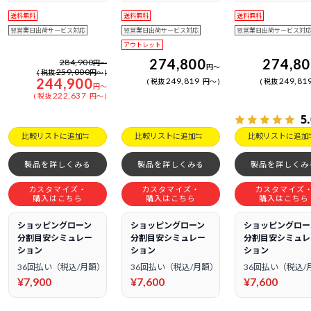
日電話サポート
日電話サポート
日電話サポート
送料無料
送料無料
送料無料
翌営業日出荷サービス対応
翌営業日出荷サービス対応
翌営業日出荷サービス対
アウトレット
274,800
274,8
284,900
円
～
円
～
259,000
税抜
円
～
244,900
249,819
249,81
税抜
円
～
税抜
円
～
222,637
税抜
円
～
5
比較リストに追加
比較リストに追加
比較リストに追加
製品を詳しくみる
製品を詳しくみる
製品を詳しくみ
カスタマイズ・
カスタマイズ・
カスタマイズ
購入はこちら
購入はこちら
購入はこちら
ショッピングローン
ショッピングローン
ショッピングロー
分割目安シミュレー
分割目安シミュレー
分割目安シミュレ
ション
ション
ション
36回払い（税込/月額）
36回払い（税込/月額）
36回払い（税込/
¥7,900
¥7,600
¥7,600