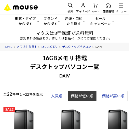
検索
マイページ
カート
店舗情報
メニュー
形状・タイプ
ブランド
用途・目的
セール
から探す
から探す
から探す
キャンペーン
マウスは3年保証で送料無料
形状・タイプから探す をすべてみる
mouse
一般向けパソコン
セール・キャンペーン
一部対象外の製品あり。詳しくは製品ページにてご確認ください。
HOME
メモリから探す
16GB メモリ
デスクトップパソコン
DAIV
デスクトップPC
G TUNE
ゲーミングPC・ゲーム向けパソコン
期間限定セール
人気モデルが期間限定・お買
16GBメモリ 搭載
ノートPC
NEXTGEAR
クリエイティブ向け
デスクトップパソコン一覧
アウトレットパソコン
すべて新品の旧モデル製品な
DAIV
タブレット
DAIV
ビジネス向けパソコン
おすすめ目玉パソコン
サーバー
MousePro
学習向けパソコン
今イチオシのパソコンをピッ
22
全
件中
1～22件を表示
人気順
価格が低い順
価格が高い順
ワークステーション
iiyama
スペック/パーツ別
Windows 11
|
Copilot+ PC
SALE
Windows 11
|
Copilot+ PC
ディスプレイ
AIおすすめパソコン