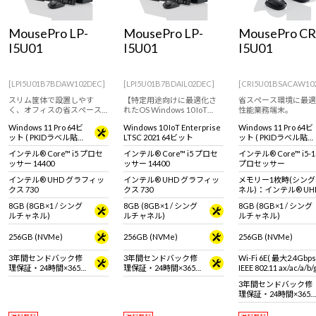
Windows 11
|
Copilot+ PC
Windows 11
|
Copilot+ PC
MousePro LP-
MousePro LP-
MousePro CR
I5U01
I5U01
I5U01
[LPI5U01B7BDAW102DEC]
[LPI5U01B7BDAIL02DEC]
[CRI5U01BSACAW10
スリム筐体で設置しやす
【特定用途向けに最適化さ
省スペース環境に最適
く、オフィスの省スペース
れたOS Windows 10 IoT
性能業務端末。
化に貢献。
Enterprise 搭載 ※通常のOS
Windows 11 Pro 64ビ
Windows 10 IoT Enterprise
Windows 11 Pro 64ビ
とは異なります。 ※詳しく
ット ( PKIDラベル貼付
LTSC 2021 64ビット
ット ( PKIDラベル貼付
は商品説明欄、Windows 10
対応 )
対応 )
IoT Enterprise特設ページを
インテル® Core™ i5 プロセ
インテル® Core™ i5 プロセ
インテル® Core™ i5-1
ご覧ください】※ キーボー
ッサー 14400
ッサー 14400
プロセッサー
ド・マウス付属
インテル® UHD グラフィッ
インテル® UHD グラフィッ
メモリー1枚時(シン
クス 730
クス 730
ネル)：インテル® UH
フィックス メモリー2
8GB (8GB×1 / シング
8GB (8GB×1 / シング
8GB (8GB×1 / シング
(デュアルチャネル)：
ルチャネル)
ルチャネル)
ルチャネル)
ル® Iris® Xe グラフ
ス
256GB (NVMe)
256GB (NVMe)
256GB (NVMe)
3年間センドバック修
3年間センドバック修
Wi-Fi 6E( 最大2.4Gbp
理保証・24時間×365
理保証・24時間×365
IEEE 802.11 ax/ac/a/b
日電話サポート
日電話サポート
拠 ＋ Bluetooth 5内蔵
3年間センドバック修
理保証・24時間×365
日電話サポート