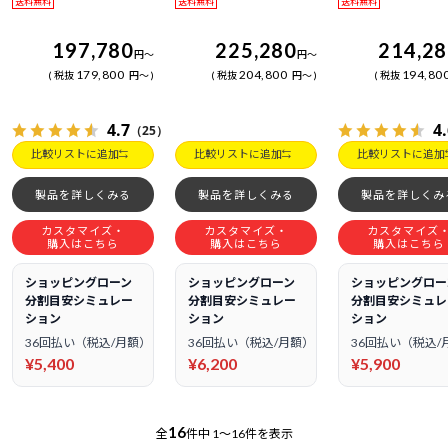
送料無料
送料無料
送料無料
197,780
225,280
214,2
円
～
円
～
179,800
204,800
194,80
税抜
円
～
税抜
円
～
税抜
4.7
4
（25）
比較リストに追加
比較リストに追加
比較リストに追加
製品を詳しくみる
製品を詳しくみる
製品を詳しくみ
カスタマイズ・
カスタマイズ・
カスタマイズ
購入はこちら
購入はこちら
購入はこちら
ショッピングローン
ショッピングローン
ショッピングロー
分割目安シミュレー
分割目安シミュレー
分割目安シミュレ
ション
ション
ション
36回払い（税込/月額）
36回払い（税込/月額）
36回払い（税込/
¥5,400
¥6,200
¥5,900
16
全
件中
1～16件を表示