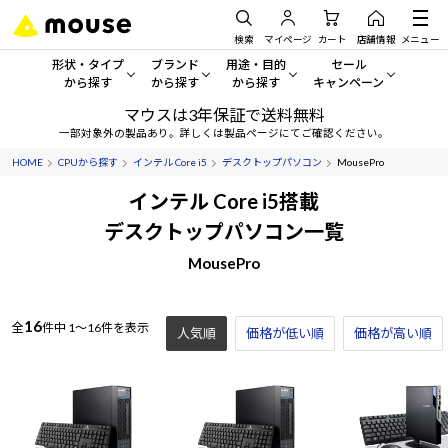
検索
マイページ
カート
店舗情報
メニュー
形状・タイプ
ブランド
用途・目的
セール
から探す
から探す
から探す
キャンペーン
マウスは3年保証で送料無料
形状・タイプから探す をすべてみる
mouse
一般向けパソコン
セール・キャンペーン
一部対象外の製品あり。詳しくは製品ページにてご確認ください。
HOME
CPUから探す
インテル Core i5
デスクトップパソコン
MousePro
デスクトップPC
G TUNE
ゲーミングPC・ゲーム向けパソコン
期間限定セール
人気モデルが期間限定・お買
インテル Core i5搭載
ノートPC
NEXTGEAR
クリエイティブ向け
デスクトップパソコン一覧
アウトレットパソコン
すべて新品の旧モデル製品な
MousePro
タブレット
DAIV
ビジネス向けパソコン
おすすめ目玉パソコン
サーバー
MousePro
学習向けパソコン
今イチオシのパソコンをピッ
16
全
件中
1～16件を表示
人気順
価格が低い順
価格が高い順
ワークステーション
iiyama
スペック/パーツ別
Windows 11
|
Copilot+ PC
Windows 11
|
Copilot+ PC
ディスプレイ
AIおすすめパソコン