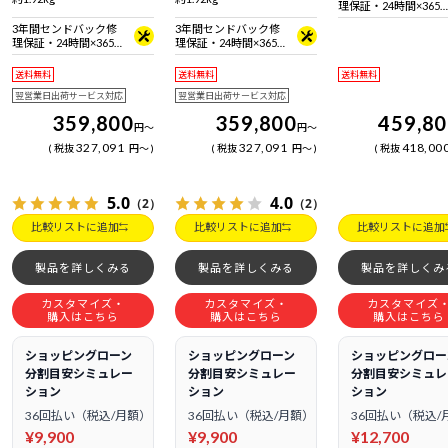
理保証・24時間×365
日電話サポート
3年間センドバック修
3年間センドバック修
理保証・24時間×365
理保証・24時間×365
日電話サポート
日電話サポート
送料無料
送料無料
送料無料
翌営業日出荷サービス対応
翌営業日出荷サービス対応
359,800
359,800
459,8
円
～
円
～
327,091
327,091
418,00
税抜
円
～
税抜
円
～
税抜
5.0
4.0
（2）
（2）
比較リストに追加
比較リストに追加
比較リストに追加
製品を詳しくみる
製品を詳しくみる
製品を詳しくみ
カスタマイズ・
カスタマイズ・
カスタマイズ
購入はこちら
購入はこちら
購入はこちら
ショッピングローン
ショッピングローン
ショッピングロー
分割目安シミュレー
分割目安シミュレー
分割目安シミュレ
ション
ション
ション
36回払い（税込/月額）
36回払い（税込/月額）
36回払い（税込/
¥9,900
¥9,900
¥12,700