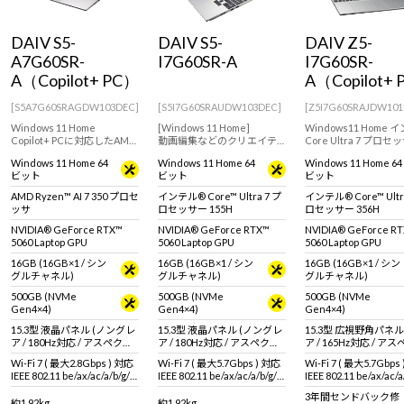
Windows 11
|
Copilot+ PC
Windows 11
|
Copilot+ PC
DAIV S5-
DAIV S5-
DAIV Z5-
A7G60SR-
I7G60SR-A
I7G60SR-
A（Copilot+ PC）
A（Copilot+
[S5A7G60SRAGDW103DEC]
[S5I7G60SRAUDW103DEC]
[Z5I7G60SRAJDW101
Windows 11 Home
[Windows 11 Home]
Windows11 Home 
Copilot+ PCに対応したAMD
動画編集などのクリエイテ
Core Ultra 7 プロセ
Ryzen AIシリーズ搭載。RTX
ィブ用途におすすめな
356H×GeForce RTX 5
Windows 11 Home 64
Windows 11 Home 64
Windows 11 Home 64
5060 Laptop GPUを採用した
GeForce RTX 5060 Laptop
Laptop GPUを搭載
ビット
ビット
ビット
クリエイター向け15.3型ノー
GPU搭載の15.3型クリエイタ
エイティブ用途におす
トPC
ー向けノートPC
な15.3型ノートパソコ
AMD Ryzen™ AI 7 350 プロセ
インテル® Core™ Ultra 7 プ
インテル® Core™ Ultr
ッサ
ロセッサー 155H
ロセッサー 356H
NVIDIA® GeForce RTX™
NVIDIA® GeForce RTX™
NVIDIA® GeForce R
5060 Laptop GPU
5060 Laptop GPU
5060 Laptop GPU
16GB (16GB×1 / シン
16GB (16GB×1 / シン
16GB (16GB×1 / シン
グルチャネル)
グルチャネル)
グルチャネル)
500GB (NVMe
500GB (NVMe
500GB (NVMe
Gen4×4)
Gen4×4)
Gen4×4)
15.3型 液晶パネル (ノングレ
15.3型 液晶パネル (ノングレ
15.3型 広視野角パネル
ア / 180Hz対応 / アスペクト
ア / 180Hz対応 / アスペクト
ア / 165Hz対応 / ア
比16:10)
比16:10)
比16:10)
Wi-Fi 7 ( 最大2.8Gbps ) 対応
Wi-Fi 7 ( 最大5.7Gbps ) 対応
Wi-Fi 7 ( 最大5.7Gbps
IEEE 802.11 be/ax/ac/a/b/g/n
IEEE 802.11 be/ax/ac/a/b/g/n
IEEE 802.11 be/ax/ac/a
準拠 ＋ Bluetooth 5内蔵
準拠 ＋ Bluetooth 5内蔵
準拠 ＋ Bluetooth 6
3年間センドバック修
約1.92kg
約1.92kg