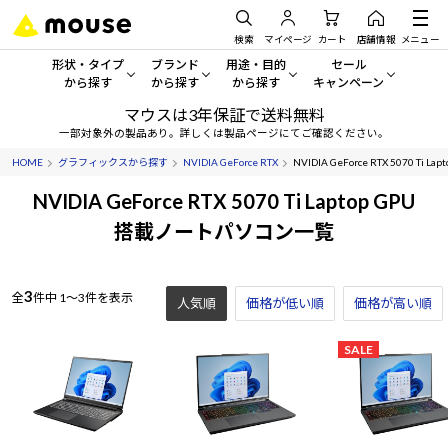
検索
マイページ
カート
店舗情報
メニュー
形状・タイプ
ブランド
用途・目的
セール
から探す
から探す
から探す
キャンペーン
マウスは3年保証で送料無料
形状・タイプから探す をすべてみる
mouse
一般向けパソコン
セール・キャンペーン
一部対象外の製品あり。詳しくは製品ページにてご確認ください。
HOME
グラフィックスから探す
NVIDIA GeForce RTX
NVIDIA GeForce RTX 5070 Ti Lap
デスクトップPC
G TUNE
ゲーミングPC・ゲーム向けパソコン
期間限定セール
人気モデルが期間限定・お買
NVIDIA GeForce RTX 5070 Ti Laptop GPU
ノートPC
NEXTGEAR
クリエイティブ向け
搭載ノートパソコン一覧
アウトレットパソコン
すべて新品の旧モデル製品な
タブレット
DAIV
ビジネス向けパソコン
3
全
件中
1～3件を表示
人気順
価格が低い順
おすすめ目玉パソコン
価格が高い順
サーバー
MousePro
学習向けパソコン
今イチオシのパソコンをピッ
SALE
ワークステーション
iiyama
スペック/パーツ別
Windows 11
|
Copilot+ PC
Windows 11
|
Copilot+ PC
ディスプレイ
AIおすすめパソコン