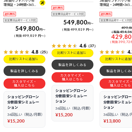
3年間センドバック修
3年間センドバック修
準拠 ＋ Bluetooth 5内蔵
日電話サポート
理保証・24時間×365
理保証・24時間×365
送料無料
日電話サポート
日電話サポート
送料無料
翌営業日出荷サービス対応
送料無料
翌営業日出荷サービス対応
549,800
翌営業日出荷サービス対
円
～
549,800
499,8
499,819
円
～
税抜
円
～
454,3
税抜
429,8
499,819
税抜
円
～
390,72
税抜
4.6
（37）
4.8
4
（25）
比較リストに追加
比較リストに追加
比較リストに追加
製品を詳しくみる
製品を詳しくみる
製品を詳しくみ
カスタマイズ・
購入はこちら
カスタマイズ・
カスタマイズ
購入はこちら
購入はこちら
ショッピングローン
分割目安シミュレー
ショッピングローン
ショッピングロー
ション
分割目安シミュレー
分割目安シミュレ
ション
ション
36回払い（税込/月額）
¥15,200
36回払い（税込/月額）
36回払い（税込/
¥15,200
¥13,800