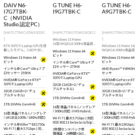
Windows 11
|
Copilot+ PC
Windows 11
|
Copilot+ PC
DAIV N6-
G TUNE H6-
G TUNE H6-
I7G7TBK-
I9G7TBK-C
A9G7TBK-C
C（NVIDIA
Studio 認定PC）
[N6I7G7TBKCUDW101DEC
[H6I9G7TBKCFDW101DEC]
[H6A9G7TBKCFDW1
]
]
Windows 11 Home
16型 WQXGA 300Hz液晶搭
RTX 5070 Ti Laptop GPUを搭
Windows 11 Home 1
載 ハイスペックゲーミング
載したモデル。CADや3Dモ
WQXGA 300Hz液晶搭
Windows 11 Home 64
ノートPC！モバイル向け高
デリングのレンダリングに
イスペックゲーミング
ビット
性能GPUで最新ゲームタイ
Windows 11 Home 64
Windows 11 Home 64
おすすめなハイエンドクリ
トPC！モバイル向け
トルでも高性能を発揮
ビット
ビット
インテル® Core™ Ultra 9 プ
エイターノートPC
GPUで最新ゲームタ
ロセッサー 275HX
でも高性能を発揮
インテル® Core™ Ultra 7 プ
AMD Ryzen™ 9 8945
ロセッサー 255HX
セッサ
NVIDIA® GeForce RTX™
5070 Ti Laptop GPU
NVIDIA® GeForce RTX™
NVIDIA® GeForce R
5070 Ti Laptop GPU
5070 Ti Laptop GPU
32GB (16GB×2 / デュ
アルチャネル)
32GB (16GB×2 / デュ
32GB (16GB×2 / デュ
アルチャネル)
アルチャネル)
1TB (NVMe Gen4×4)
1TB (NVMe Gen4×4)
1TB (NVMe Gen4×4)
16型 液晶パネル (ノングレア
/ 300Hz対応 ※MS Hybrid時
16型 液晶パネル (ノングレア
16型 液晶パネル (ノ
は240Hzで駆動 / sRGB比
/ sRGB比100% / 180Hz対応)
/ 300Hz対応 ※MS Hy
Wi-Fi 7 ( 最大5.7Gbps ) 対応
100%対応)
は240Hzで駆動 / sRG
IEEE 802.11 be/ax/ac/a/b/g/n
インテル® Killer™ BE1750x
Wi-Fi 7 ( 最大2.8Gbps
100%対応)
準拠 ＋ Bluetooth 5内蔵
Wi-Fi 7 ( 最大5.7Gbps ) 対応
IEEE 802.11 be/ax/ac/a
3年間センドバック修
IEEE 802.11 be/ax/ac/a/b/g/n
準拠 ＋ Bluetooth 5
理保証・24時間×365