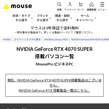
検索
マイページ
カート
店舗情報
メニュー
形状・タイプ
ブランド
用途・目的
セール
から探す
から探す
から探す
キャンペーン
マウスは3年保証で送料無料
形状・タイプから探す をすべてみる
mouse
一般向けパソコン
セール・キャンペーン
一部対象外の製品あり。詳しくは製品ページにてご確認ください。
HOME
グラフィックスから探す
NVIDIA GeForce RTX
NVIDIA GeForce RTX 4070 SUPER
デスクトップPC
G TUNE
ゲーミングPC・ゲーム向けパソコン
期間限定セール
人気モデルが期間限定・お買
NVIDIA GeForce RTX 4070 SUPER
ノートPC
NEXTGEAR
クリエイティブ向け
搭載パソコン一覧
アウトレットパソコン
すべて新品の旧モデル製品な
MousePro ビジネスPC
タブレット
DAIV
ビジネス向けパソコン
おすすめ目玉パソコン
サーバー
MousePro
学習向けパソコン
今イチオシのパソコンをピッ
現在、NVIDIA GeForce RTX 4070 SUPER搭載製品はございま
せん。
ワークステーション
iiyama
スペック/パーツ別
Windows 11
|
Copilot+ PC
NVIDIA GeForce RTX 搭載製品一覧はこちら。
Windows 11
|
Copilot+ PC
ディスプレイ
AIおすすめパソコン