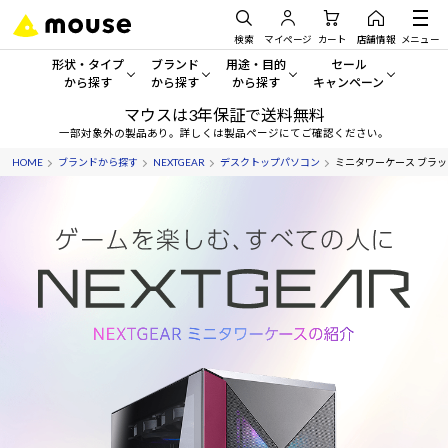
検索
マイページ
カート
店舗情報
メニュー
形状・タイプ
ブランド
用途・目的
セール
から探す
から探す
から探す
キャンペーン
マウスは3年保証で送料無料
形状・タイプから探す をすべてみる
mouse
一般向けパソコン
セール・キャンペーン
一部対象外の製品あり。詳しくは製品ページにてご確認ください。
HOME
ブランドから探す
NEXTGEAR
デスクトップパソコン
ミニタワーケース ブラッ
デスクトップPC
G TUNE
ゲーミングPC・ゲーム向けパソコン
期間限定セール
人気モデルが期間限定・お買
ノートPC
NEXTGEAR
クリエイティブ向け
アウトレットパソコン
すべて新品の旧モデル製品な
タブレット
DAIV
ビジネス向けパソコン
おすすめ目玉パソコン
サーバー
MousePro
学習向けパソコン
今イチオシのパソコンをピッ
ワークステーション
iiyama
スペック/パーツ別
Windows 11
|
Copilot+ PC
Windows 11
|
Copilot+ PC
ディスプレイ
AIおすすめパソコン