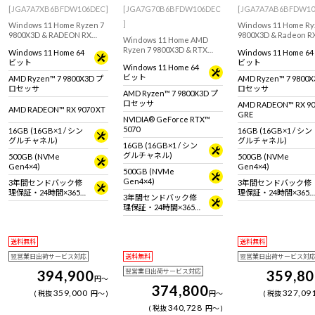
[JGA7A7XB6BFDW106DEC]
[JGA7G70B6BFDW106DEC
[JGA7A7AB6BFDW10
]
Windows 11 Home Ryzen 7
Windows 11 Home Ry
9800X3D & RADEON RX
9800X3D & Radeon R
Windows 11 Home AMD
9070 XT / 16GB 搭載のミニ
GRE 12GB搭載！高
Ryzen 7 9800X3D & RTX
Windows 11 Home 64
Windows 11 Home 64
タワー型ゲーミングデスク
ング性能を備えたミニ
5070 搭載！設置場所に困ら
ビット
ビット
トップPC。『Minecraft:
ー型デスクトップPC
Windows 11 Home 64
ないミニタワー型ゲーミン
Java & Bedrock Edition for
『Minecraft: Java &
ビット
AMD Ryzen™ 7 9800X3D プ
AMD Ryzen™ 7 9800
グデスクトップPC。
PC』付属。※モニタ・マウ
Bedrock Edition for
ロセッサ
ロセッサ
『Minecraft: Java &
AMD Ryzen™ 7 9800X3D プ
ス・キーボードは別売りで
属。
Bedrock Edition for PC』付
ロセッサ
す。
AMD RADEON™ RX 90
属。
AMD RADEON™ RX 9070 XT
GRE
NVIDIA® GeForce RTX™
5070
16GB (16GB×1 / シン
16GB (16GB×1 / シン
グルチャネル)
グルチャネル)
16GB (16GB×1 / シン
グルチャネル)
500GB (NVMe
500GB (NVMe
Gen4×4)
Gen4×4)
500GB (NVMe
Gen4×4)
3年間センドバック修
3年間センドバック修
理保証・24時間×365
理保証・24時間×365
3年間センドバック修
日電話サポート
日電話サポート
理保証・24時間×365
日電話サポート
送料無料
送料無料
翌営業日出荷サービス対応
送料無料
翌営業日出荷サービス対
394,900
翌営業日出荷サービス対応
359,8
円
～
374,800
359,000
327,09
税抜
円
～
円
～
税抜
340,728
税抜
円
～