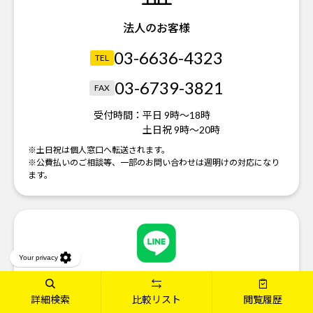
法人のお客様
03-6636-4323
TEL
03-6739-3821
FAX
受付時間：
平日 9時～18時
土日祝 9時～20時
※土日祝は個人窓口へ転送されます。
※公費払いのご相談等、一部のお問い合わせは週明けの対応になり
ます。
友だち追加
詳細検索
比較リスト
閲覧履歴
QRコードから「友だち追加」すると「mouse お客様サポ