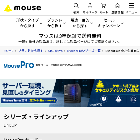
検索
マイページ
カート
店舗情報
メニュー
形状・タイプ
ブランド
用途・目的
セール
から探す
から探す
から探す
キャンペーン
マウスは3年保証で送料無料
形状・タイプから探す をすべてみる
mouse
一般向けパソコン
セール・キャンペーン
一部対象外の製品あり。詳しくは製品ページにてご確認ください。
HOME
ブランドから探す
MousePro
MouseProシリーズ一覧
Essentials 中小
デスクトップPC
G TUNE
ゲーミングPC・ゲーム向けパソコン
期間限定セール
人気モデルが期間限定・お買
RVシリーズ
Windows Server 2022 Essentials
ノートPC
NEXTGEAR
クリエイティブ向け
アウトレットパソコン
すべて新品の旧モデル製品な
タブレット
DAIV
ビジネス向けパソコン
おすすめ目玉パソコン
サーバー
MousePro
学習向けパソコン
今イチオシのパソコンをピッ
ワークステーション
iiyama
スペック/パーツ別
Windows 11
|
Copilot+ PC
シリーズ・ラインアップ
LINEUP
Windows 11
|
Copilot+ PC
ディスプレイ
AIおすすめパソコン
MousePro サーバー