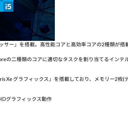
35U プロセッサー」を搭載。高性能コアと高効率コアの2種
ficient-coreの二種類のコアに適切なタスクを割り当て
」は「Iris Xe グラフィックス」を搭載しており、メモリ
UHDグラフィックス動作