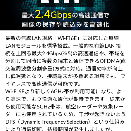
最新の無線LAN規格「Wi-Fi 6E」に対応した無線
LANモジュールを標準搭載。一般的な有線LAN 接
続を上回る最大2.4Gbps(※5)の高速通信や、帯域を
分割して同時に複数の端末と通信できるOFDMA(直
交波周波数分割多重)方式に対応。通信効率が向上
し低遅延となり、接続端末が多数ある環境でも、ワ
イヤレスで高速通信が可能です。
Wi-Fi 6Eより新しく6GHz帯が利用可能になり、よ
り高速で、より快適な通信が期待できます。従来か
ら使用可能な5GHz帯は、航空レーダーや気象レー
ダーにも使用されているため、干渉が起きないよう
DFS（Dynamic Frequency Selection）という仕組み
により通信切断、待機時間が発生しましたが、