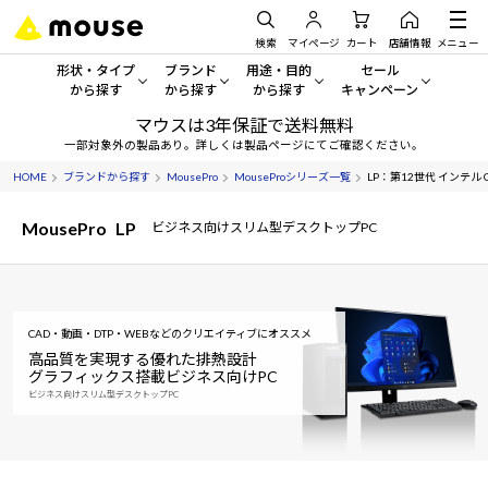
検索
マイページ
カート
店舗情報
メニュー
形状・タイプ
ブランド
用途・目的
セール
から探す
から探す
から探す
キャンペーン
マウスは3年保証で送料無料
形状・タイプから探す をすべてみる
mouse
一般向けパソコン
セール・キャンペーン
一部対象外の製品あり。詳しくは製品ページにてご確認ください。
HOME
ブランドから探す
MousePro
MouseProシリーズ一覧
LP：第12世代 インテル Cor
デスクトップPC
G TUNE
ゲーミングPC・ゲーム向けパソコン
期間限定セール
人気モデルが期間限定・お買
MousePro
LP
ビジネス向けスリム型デスクトップPC
ノートPC
NEXTGEAR
クリエイティブ向け
アウトレットパソコン
すべて新品の旧モデル製品な
タブレット
DAIV
ビジネス向けパソコン
おすすめ目玉パソコン
CAD・動画・DTP・WEBなどのクリエイティブにオススメ
サーバー
MousePro
学習向けパソコン
今イチオシのパソコンをピッ
高品質を実現する優れた排熱設計
グラフィックス搭載ビジネス向けPC
ワークステーション
iiyama
スペック/パーツ別
ビジネス向けスリム型デスクトップPC
Windows 11
|
Copilot+ PC
Windows 11
|
Copilot+ PC
ディスプレイ
AIおすすめパソコン