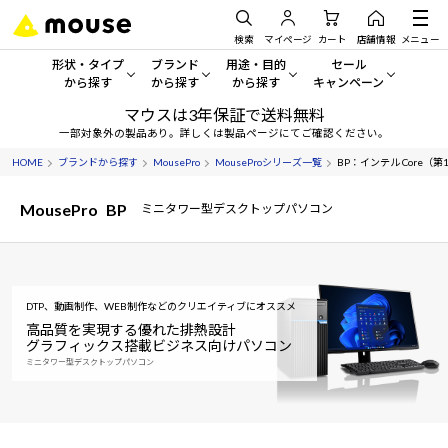
検索
マイページ
カート
店舗情報
メニュー
形状・タイプ
ブランド
用途・目的
セール
から探す
から探す
から探す
キャンペーン
マウスは3年保証で送料無料
形状・タイプから探す をすべてみる
mouse
一般向けパソコン
セール・キャンペーン
一部対象外の製品あり。詳しくは製品ページにてご確認ください。
HOME
ブランドから探す
MousePro
MouseProシリーズ一覧
BP：インテル Core（第14世
デスクトップPC
G TUNE
ゲーミングPC・ゲーム向けパソコン
期間限定セール
人気モデルが期間限定・お買
MousePro
BP
ミニタワー型デスクトップパソコン
ノートPC
NEXTGEAR
クリエイティブ向け
アウトレットパソコン
すべて新品の旧モデル製品な
タブレット
DAIV
ビジネス向けパソコン
おすすめ目玉パソコン
DTP、動画制作、WEB制作などのクリエイティブにオススメ
サーバー
MousePro
学習向けパソコン
今イチオシのパソコンをピッ
高品質を実現する優れた排熱設計
グラフィックス搭載ビジネス向けパソコン
ワークステーション
iiyama
スペック/パーツ別
ミニタワー型デスクトップパソコン
Windows 11
|
Copilot+ PC
Windows 11
|
Copilot+ PC
ディスプレイ
AIおすすめパソコン