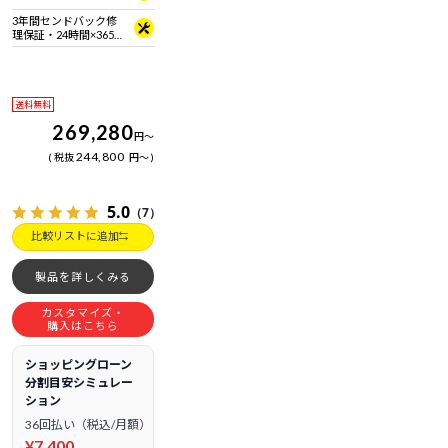
3年間センドバック修
理保証・24時間×365
日電話サポート
送料無料
269,280
円
～
244,800
税抜
円
～
5.0
（7）
比較リストに追加
製品を詳しくみる
カスタマイズ・
購入はこちら
ショッピングローン
分割目安シミュレー
ション
36回払い（税込/月額）
¥7,400