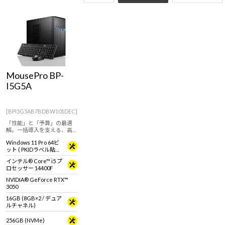
MousePro BP-
I5G5A
[BPI5G5AB7BDBW101DEC]
「性能」と「予算」の最適
解。一括導入を支える、高
コスパ・ミニタワー。
Windows 11 Pro 64ビ
ット ( PKIDラベル貼付
対応 )
インテル® Core™ i5 プ
ロセッサー 14400F
NVIDIA® GeForce RTX™
3050
16GB (8GB×2 / デュア
ルチャネル)
256GB (NVMe)