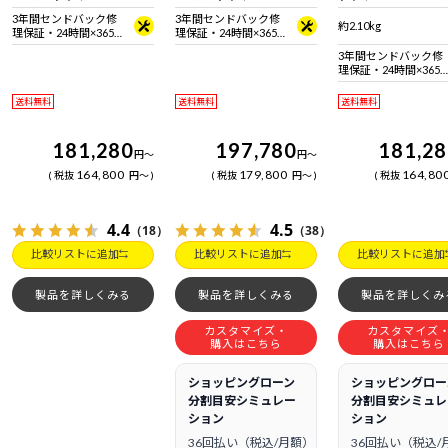
Micro SIMカード
Micro SIMカード
3年間センドバック修
3年間センドバック修
約2.10kg
理保証・24時間×365
理保証・24時間×365
日電話サポート
日電話サポート
3年間センドバック修
理保証・24時間×365
日電話サポート
送料無料
送料無料
送料無料
181,280
197,780
181,2
円
～
円
～
164,800
179,800
164,80
税抜
円
～
税抜
円
～
税抜
4.4
4.5
（18）
（38）
比較リストに追加
比較リストに追加
比較リストに追加
製品を詳しくみる
製品を詳しくみる
製品を詳しくみ
カスタマイズ・
カスタマイズ
購入はこちら
購入はこちら
ショッピングローン
ショッピングロー
分割目安シミュレー
分割目安シミュレ
ション
ション
36回払い（税込/月額）
36回払い（税込/