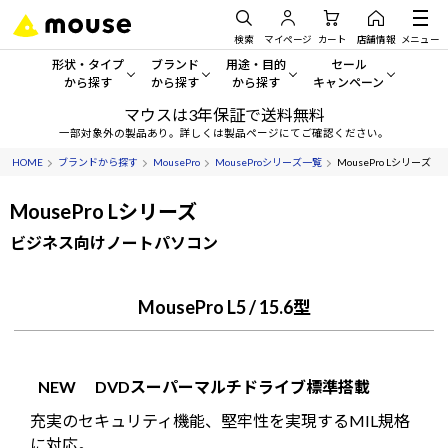
検索
マイページ
カート
店舗情報
メニュー
形状・タイプ
ブランド
用途・目的
セール
から探す
から探す
から探す
キャンペーン
マウスは3年保証で送料無料
形状・タイプから探す をすべてみる
mouse
一般向けパソコン
セール・キャンペーン
一部対象外の製品あり。詳しくは製品ページにてご確認ください。
HOME
ブランドから探す
MousePro
MouseProシリーズ一覧
MousePro Lシリーズ
デスクトップPC
G TUNE
ゲーミングPC・ゲーム向けパソコン
期間限定セール
人気モデルが期間限定・お買
MousePro Lシリーズ
ノートPC
NEXTGEAR
クリエイティブ向け
アウトレットパソコン
ビジネス向けノートパソコン
すべて新品の旧モデル製品な
タブレット
DAIV
ビジネス向けパソコン
おすすめ目玉パソコン
MousePro L5 / 15.6型
サーバー
MousePro
学習向けパソコン
今イチオシのパソコンをピッ
ワークステーション
iiyama
スペック/パーツ別
Windows 11
|
Copilot+ PC
NEW
DVDスーパーマルチドライブ標準搭載
Windows 11
|
Copilot+ PC
ディスプレイ
AIおすすめパソコン
充実のセキュリティ機能、堅牢性を実現するMIL規格
に対応。