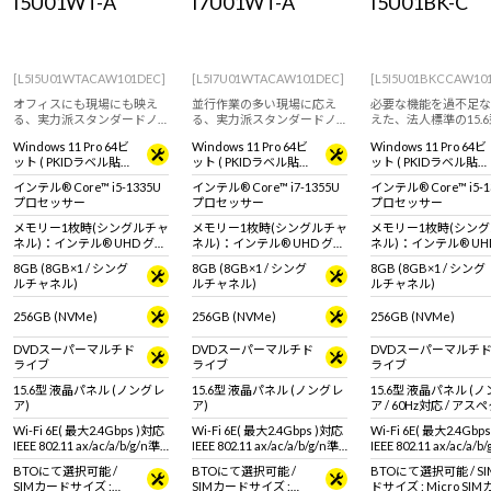
I5U01WT-A
I7U01WT-A
I5U01BK-C
[L5I5U01WTACAW101DEC]
[L5I7U01WTACAW101DEC]
[L5I5U01BKCCAW10
オフィスにも現場にも映え
並行作業の多い現場に応え
必要な機能を過不足な
る、実力派スタンダードノ
る、実力派スタンダードノ
えた、法人標準の15.
ート。
ート。
ト。
Windows 11 Pro 64ビ
Windows 11 Pro 64ビ
Windows 11 Pro 64ビ
ット ( PKIDラベル貼付
ット ( PKIDラベル貼付
ット ( PKIDラベル貼付
対応 )
対応 )
対応 )
インテル® Core™ i5-1335U
インテル® Core™ i7-1355U
インテル® Core™ i5-1
プロセッサー
プロセッサー
プロセッサー
メモリー1枚時(シングルチャ
メモリー1枚時(シングルチャ
メモリー1枚時(シン
ネル)：インテル® UHD グラ
ネル)：インテル® UHD グラ
ネル)：インテル® UH
フィックス メモリー2枚時
フィックス メモリー2枚時
フィックス
8GB (8GB×1 / シング
8GB (8GB×1 / シング
8GB (8GB×1 / シング
(デュアルチャネル)：インテ
(デュアルチャネル)：インテ
メモリー2枚時(デュ
ルチャネル)
ルチャネル)
ルチャネル)
ル® Iris® Xe グラフィック
ル® Iris® Xe グラフィック
ネル)：インテル® Iris
ス
ス
グラフィックス
256GB (NVMe)
256GB (NVMe)
256GB (NVMe)
DVDスーパーマルチド
DVDスーパーマルチド
DVDスーパーマルチ
ライブ
ライブ
ライブ
15.6型 液晶パネル (ノングレ
15.6型 液晶パネル (ノングレ
15.6型 液晶パネル (
ア)
ア)
ア / 60Hz対応 / ア
16:9)
Wi-Fi 6E( 最大2.4Gbps )対応
Wi-Fi 6E( 最大2.4Gbps )対応
Wi-Fi 6E( 最大2.4Gbp
IEEE 802.11 ax/ac/a/b/g/n準
IEEE 802.11 ax/ac/a/b/g/n準
IEEE 802.11 ax/ac/a/b
拠 ＋ Bluetooth 5内蔵
拠 ＋ Bluetooth 5内蔵
拠 ＋ Bluetooth 5内蔵
BTOにて選択可能 /
BTOにて選択可能 /
BTOにて選択可能 / S
SIMカードサイズ :
SIMカードサイズ :
ドサイズ : Micro SI