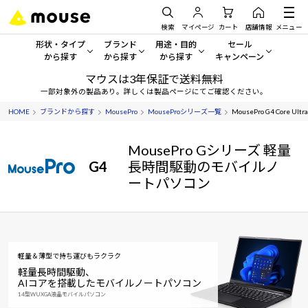
検索
マイページ
カート
店舗情報
メニュー
形状・タイプ
ブランド
用途・目的
セール
から探す
から探す
から探す
キャンペーン
マウスは3年保証で送料無料
形状・タイプから探す をすべてみる
mouse
一般向けパソコン
セール・キャンペーン
一部対象外の製品あり。詳しくは製品ページにてご確認ください。
HOME
ブランドから探す
MousePro
MouseProシリーズ一覧
MousePro G4 Core 
デスクトップPC
G TUNE
ゲーミングPC・ゲーム向けパソコン
期間限定セール
人気モデルが期間限定・お買
MousePro Gシリーズ 軽量
ノートPC
NEXTGEAR
クリエイティブ向け
アウトレットパソコン
G4
長時間駆動のモバイルノ
すべて新品の旧モデル製品な
ートパソコン
タブレット
DAIV
ビジネス向けパソコン
おすすめ目玉パソコン
サーバー
MousePro
学習向けパソコン
今イチオシのパソコンをピッ
ワークステーション
iiyama
スペック/パーツ別
Windows 11
|
Copilot+ PC
軽量＆薄型で持ち運びもラクラク
軽量長時間駆動、
Windows 11
|
Copilot+ PC
AIコアを搭載したモバイルノートパソコン
ディスプレイ
AIおすすめパソコン
14型WUXGA液晶モバイルパソコン