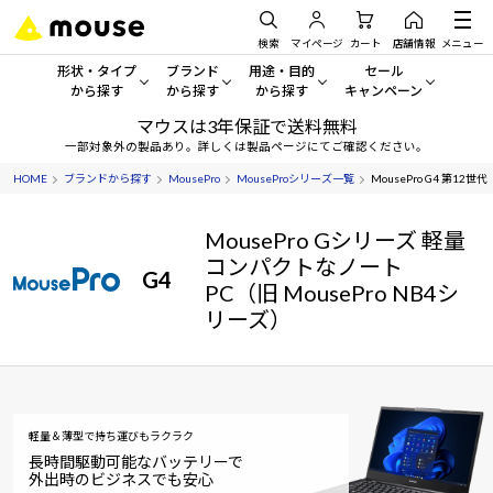
検索
マイページ
カート
店舗情報
メニュー
形状・タイプ
ブランド
用途・目的
セール
から探す
から探す
から探す
キャンペーン
マウスは3年保証で送料無料
形状・タイプから探す をすべてみる
mouse
一般向けパソコン
セール・キャンペーン
一部対象外の製品あり。詳しくは製品ページにてご確認ください。
HOME
ブランドから探す
MousePro
MouseProシリーズ一覧
MousePro G4 第12世
デスクトップPC
G TUNE
ゲーミングPC・ゲーム向けパソコン
期間限定セール
人気モデルが期間限定・お買
MousePro Gシリーズ 軽量
ノートPC
NEXTGEAR
クリエイティブ向け
アウトレットパソコン
コンパクトなノート
G4
すべて新品の旧モデル製品な
PC（旧 MousePro NB4シ
タブレット
DAIV
ビジネス向けパソコン
リーズ）
おすすめ目玉パソコン
サーバー
MousePro
学習向けパソコン
今イチオシのパソコンをピッ
ワークステーション
iiyama
スペック/パーツ別
Windows 11
|
Copilot+ PC
軽量＆薄型で持ち運びもラクラク
Windows 11
|
Copilot+ PC
ディスプレイ
AIおすすめパソコン
長時間駆動可能なバッテリーで
外出時のビジネスでも安心