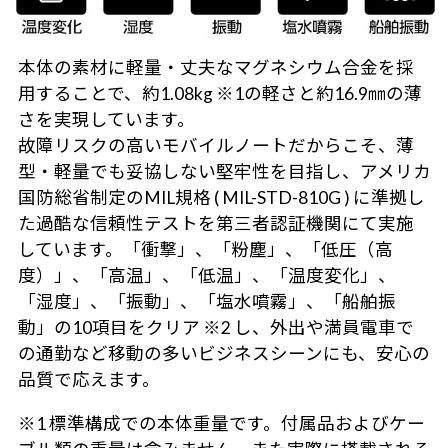
本体の素材に軽量・丈夫なマグネシウム合金を採
用することで、約1.08kg ※1の軽さと約16.9㎜の薄
さを実現しています。
故障リスクの高いモバイルノートだからこそ、薄
型・軽量でも妥協しない堅牢性を目指し、アメリカ
国防総省制定のMIL規格 ( MIL-STD-810G ) に準拠し
た過酷な信頼性テストを第三者認証機関にて実施
しています。「衝撃」、「粉塵」、「低圧（高
度）」、「高温」、「低温」、「温度変化」、
「湿度」、「振動」、「塩水噴霧」、「船舶振
動」の10項目をクリア ※2 し、外出や満員電車で
の通勤など移動の多いビジネスシーンにも、安心の
品質で応えます。
※1 標準構成での本体重量です。付属品およびケー