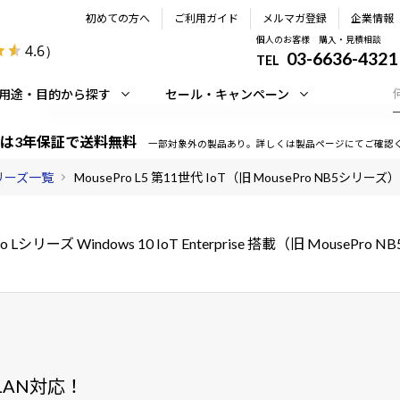
初めての方へ
ご利用ガイド
メルマガ登録
企業情報
個人のお客様 購入・見積相談
4.6
）
03-6636-4321
TEL
用途・目的から探す
セール・キャンペーン
は3年保証で送料無料
一部対象外の製品あり。詳しくは製品ページにてご確認
シリーズ一覧
MousePro L5 第11世代 IoT（旧 MousePro NB5シリーズ）
ro Lシリーズ Windows 10 IoT Enterprise 搭載（旧 MousePro
LAN対応！