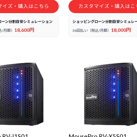
マイズ・購入はこちら
カスタマイズ・購入はこ
ローン分割目安シミュレーション
ショッピングローン分割目安シミュレ
18,600円
18,000円
込/月額）
36回払い（税込/月額）
 RV-I1S01
MousePro RV-X5S01