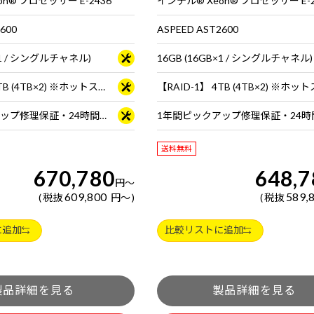
n® プロセッサー E-2436
インテル® Xeon® プロセッサー E-2
600
ASPEED AST2600
B×1 / シングルチャネル)
16GB (16GB×1 / シングルチャネル)
【RAID-1】 4TB (4TB×2) ※ホットスワップ対応
1年間ピックアップ修理保証・24時間×365日電話サポート
送料無料
670,780
648,7
円
～
609,800
589,
税抜
円
～
税抜
に追加
比較リストに追加