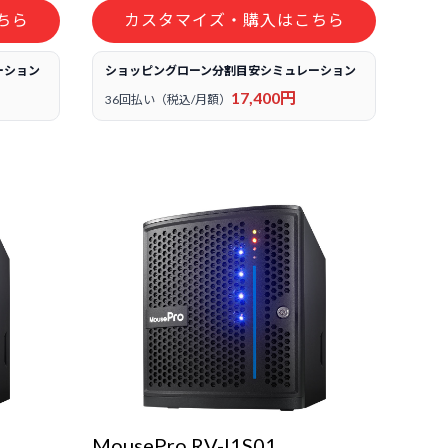
ちら
カスタマイズ・購入はこちら
ーション
ショッピングローン分割目安シミュレーション
17,400円
36回払い（税込/月額）
MousePro RV-I1S01