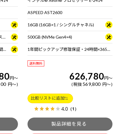
414
インテル® Xeon® プロセッサー E-2414
ASPEED AST2600
16GB (16GB×1 / シングルチャネル)
【RAID-1】 4TB (4TB×2) ※ホットスワップ対応
500GB (NVMe Gen4×4)
1年間ピックアップ修理保証・24時間×365日電話サポート
1年間ピックアップ修理保証・24時間×365日電話サポート
送料無料
80
626,780
円
～
円
～
800
569,800
円
～
税抜
円
～
比較リストに追加
4.0
（1）