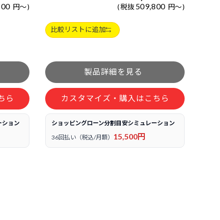
800
509,800
円
～
税抜
円
～
比較リストに追加
ちら
カスタマイズ・購入はこちら
ーション
ショッピングローン分割目安シミュレーション
15,500円
36回払い（税込/月額）