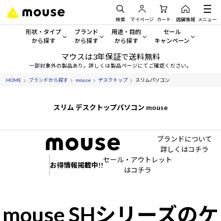
検索
マイページ
カート
店舗情報
メニュー
形状・タイプ
ブランド
用途・目的
セール
から探す
から探す
から探す
キャンペーン
マウスは3年保証で送料無料
形状・タイプから探す をすべてみる
mouse
一般向けパソコン
セール・キャンペーン
一部対象外の製品あり。詳しくは製品ページにてご確認ください。
HOME
ブランドから探す
mouse
デスクトップ
スリムパソコン
デスクトップPC
G TUNE
ゲーミングPC・ゲーム向けパソコン
期間限定セール
人気モデルが期間限定・お買
ノートPC
NEXTGEAR
クリエイティブ向け
スリム デスクトップパソコン mouse
アウトレットパソコン
すべて新品の旧モデル製品な
タブレット
DAIV
ビジネス向けパソコン
ブランドについて
詳しくはコチラ
おすすめ目玉パソコン
サーバー
MousePro
学習向けパソコン
セール・アウトレット
今イチオシのパソコンをピッ
お得情報掲載中!!
はコチラ
ワークステーション
iiyama
スペック/パーツ別
Windows 11
|
Copilot+ PC
Windows 11
|
Copilot+ PC
ディスプレイ
AIおすすめパソコン
mouse SHシリーズのケ