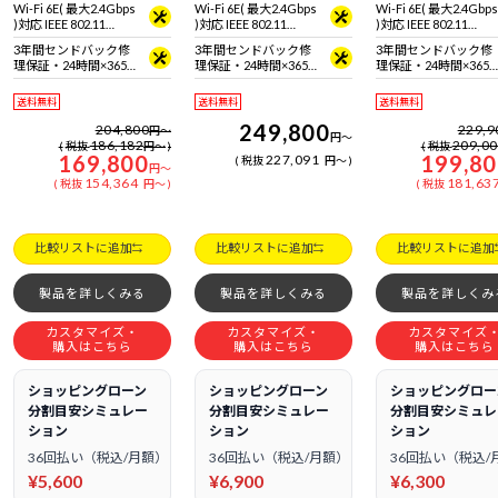
Wi-Fi 6E( 最大2.4Gbps
Wi-Fi 6E( 最大2.4Gbps
Wi-Fi 6E( 最大2.4Gbps
)対応 IEEE 802.11
)対応 IEEE 802.11
)対応 IEEE 802.11
ax/ac/a/b/g/n準拠 ＋
ax/ac/a/b/g/n準拠 ＋
ax/ac/a/b/g/n準拠 ＋
3年間センドバック修
3年間センドバック修
3年間センドバック修
Bluetooth 5内蔵
Bluetooth 5内蔵
Bluetooth 5内蔵
理保証・24時間×365
理保証・24時間×365
理保証・24時間×365
日電話サポート
日電話サポート
日電話サポート
送料無料
送料無料
送料無料
249,800
204,800
229,9
円
～
円
～
186,182
209,0
税抜
円
～
税抜
169,800
199,8
227,091
税抜
円
～
円
～
154,364
181,63
税抜
円
～
税抜
比較リストに追加
比較リストに追加
比較リストに追加
製品を詳しくみる
製品を詳しくみる
製品を詳しくみ
カスタマイズ・
カスタマイズ・
カスタマイズ
購入はこちら
購入はこちら
購入はこちら
ショッピングローン
ショッピングローン
ショッピングロー
分割目安シミュレー
分割目安シミュレー
分割目安シミュレ
ション
ション
ション
36回払い（税込/月額）
36回払い（税込/月額）
36回払い（税込/
¥5,600
¥6,900
¥6,300