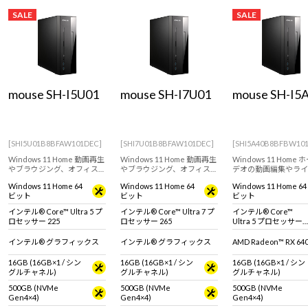
SALE
SALE
mouse SH-I5U01
mouse SH-I7U01
mouse SH-I5
[SHI5U01B8BFAW101DEC]
[SHI7U01B8BFAW101DEC]
[SHI5A40B8BFBW10
Windows 11 Home 動画再生
Windows 11 Home 動画再生
Windows 11 Home
やブラウジング、オフィスア
やブラウジング、オフィスア
デオの動画編集やライ
プリの使用におすすめなス
プリの使用におすすめなス
ゲームにおすすめなス
Windows 11 Home 64
Windows 11 Home 64
Windows 11 Home 64
リム型デスクトップパソコ
リム型デスクトップパソコ
型デスクトップパソコ
ビット
ビット
ビット
ン！AI処理を効率化、高速化
ン！AI処理を効率化、高速化
処理を効率化、高速化
するNPU搭載。【キーボー
するNPU搭載。【キーボー
NPU搭載。【キーボ
インテル® Core™ Ultra 5 プ
インテル® Core™ Ultra 7 プ
インテル® Core™
ド・マウス標準付属】
ド・マウス標準付属】
マウス標準付属】
ロセッサー 225
ロセッサー 265
Ultra 5 プロセッサー
225
インテル® グラフィックス
インテル® グラフィックス
AMD Radeon™ RX 64
16GB (16GB×1 / シン
16GB (16GB×1 / シン
16GB (16GB×1 / シン
グルチャネル)
グルチャネル)
グルチャネル)
500GB (NVMe
500GB (NVMe
500GB (NVMe
Gen4×4)
Gen4×4)
Gen4×4)