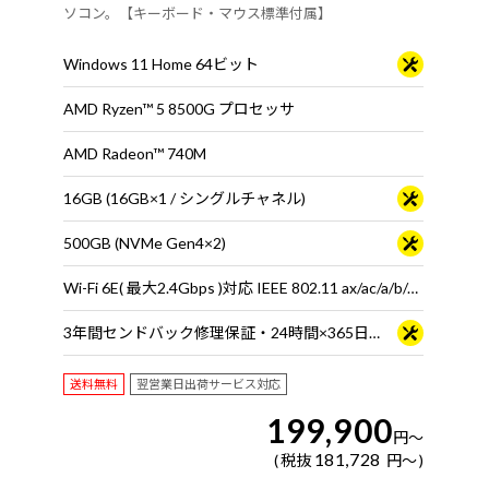
ソコン。【キーボード・マウス標準付属】
Windows 11 Home 64ビット
AMD Ryzen™ 5 8500G プロセッサ
AMD Radeon™ 740M
16GB (16GB×1 / シングルチャネル)
500GB (NVMe Gen4×2)
Wi-Fi 6E( 最大2.4Gbps )対応 IEEE 802.11 ax/ac/a/b/g/n準拠 ＋ Bluetooth 5内蔵
3年間センドバック修理保証・24時間×365日電話サポート
送料無料
翌営業日出荷サービス対応
199,900
円
～
181,728
税抜
円
～