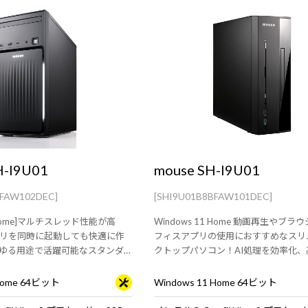
H-I9U01
mouse SH-I9U01
BFAW102DEC]
[SHI9U01B8BFAW101DEC]
1 Home]マルチスレッド性能が高
Windows 11 Home 動画再生やブ
リを同時に起動しても快適に作
フィスアプリの使用におすすめなスリ
ゆる用途で活躍可能なスタンダ
クトップパソコン！AI処理を効率化、
プパソコン。【キーボード・マ
るNPU搭載。【キーボード・マウス標
 Home 64ビット
Windows 11 Home 64ビット