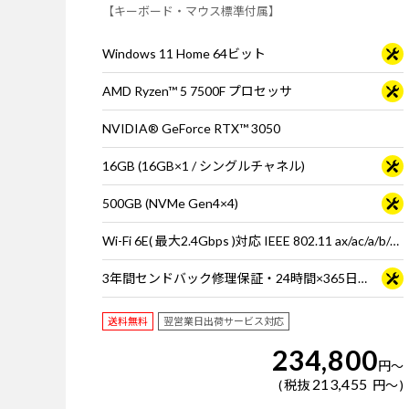
【キーボード・マウス標準付属】
Windows 11 Home 64ビット
AMD Ryzen™ 5 7500F プロセッサ
NVIDIA® GeForce RTX™ 3050
16GB (16GB×1 / シングルチャネル)
500GB (NVMe Gen4×4)
Wi-Fi 6E( 最大2.4Gbps )対応 IEEE 802.11 ax/ac/a/b/g/n準拠 ＋ Bluetooth 5内蔵
3年間センドバック修理保証・24時間×365日電話サポート
送料無料
翌営業日出荷サービス対応
234,800
円
～
213,455
税抜
円
～