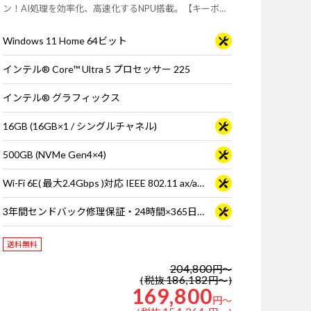
ン！AI処理を効率化、高速化するNPU搭載。【キーボー
ド・マウス標準付属】
Windows 11 Home 64ビット
インテル® Core™ Ultra 5 プロセッサー 225
インテル® グラフィックス
16GB (16GB×1 / シングルチャネル)
500GB (NVMe Gen4×4)
Wi-Fi 6E( 最大2.4Gbps )対応 IEEE 802.11 ax/ac/a/b/g/n準拠 ＋ Bluetooth 5内蔵
3年間センドバック修理保証・24時間×365日電話サポート
送料無料
204,800
円
～
186,182
税抜
円
～
169,800
円
～