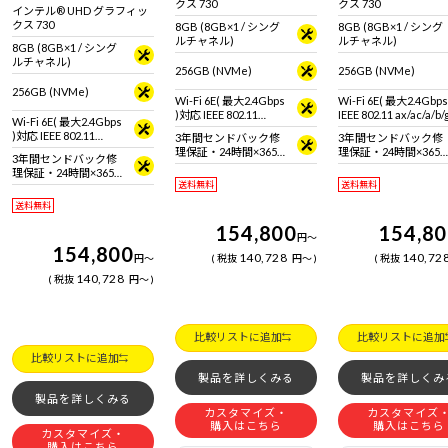
クス 730
クス 730
インテル® UHD グラフィッ
クス 730
8GB (8GB×1 / シング
8GB (8GB×1 / シング
ルチャネル)
ルチャネル)
8GB (8GB×1 / シング
ルチャネル)
256GB (NVMe)
256GB (NVMe)
256GB (NVMe)
Wi-Fi 6E( 最大2.4Gbps
Wi-Fi 6E( 最大2.4Gbp
)対応 IEEE 802.11
IEEE 802.11 ax/ac/a/b
Wi-Fi 6E( 最大2.4Gbps
ax/ac/a/b/g/n準拠 ＋
拠 ＋ Bluetooth 5内蔵
)対応 IEEE 802.11
3年間センドバック修
3年間センドバック修
Bluetooth 5内蔵
ax/ac/a/b/g/n準拠 ＋
理保証・24時間×365
理保証・24時間×365
3年間センドバック修
Bluetooth 5内蔵
日電話サポート
日電話サポート
理保証・24時間×365
送料無料
送料無料
日電話サポート
送料無料
154,800
154,8
円
～
154,800
140,728
140,72
円
～
税抜
円
～
税抜
140,728
税抜
円
～
比較リストに追加
比較リストに追加
比較リストに追加
製品を詳しくみる
製品を詳しくみ
製品を詳しくみる
カスタマイズ・
カスタマイズ
購入はこちら
購入はこちら
カスタマイズ・
購入はこちら