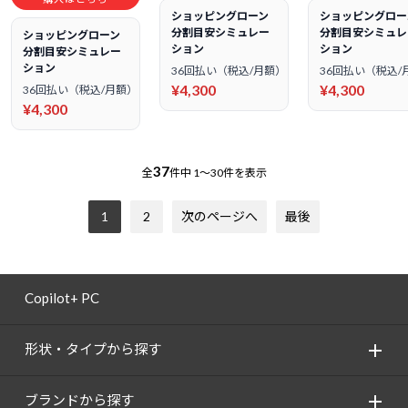
ショッピングローン
ショッピングロー
分割目安シミュレー
分割目安シミュレ
ショッピングローン
ション
ション
分割目安シミュレー
ション
36回払い（税込/月額）
36回払い（税込/
¥4,300
¥4,300
36回払い（税込/月額）
¥4,300
37
全
件中
1～30件を表示
1
2
次のページへ
最後
Copilot+ PC
形状・タイプから探す
ブランドから探す