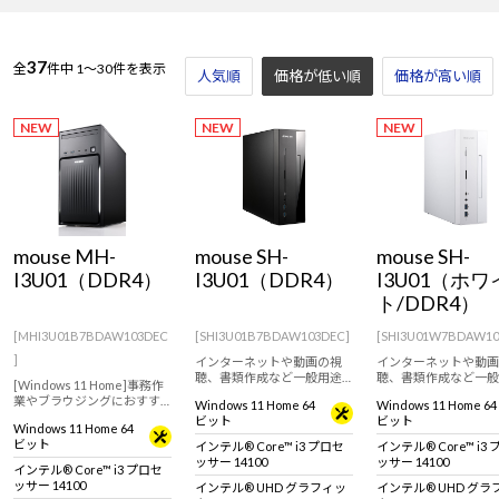
37
全
件中
1～30件を表示
人気順
価格が低い順
価格が高い順
NEW
NEW
NEW
mouse MH-
mouse SH-
mouse SH-
I3U01（DDR4）
I3U01（DDR4）
I3U01（ホワ
ト/DDR4）
[MHI3U01B7BDAW103DEC
[SHI3U01B7BDAW103DEC]
[SHI3U01W7BDAW10
]
インターネットや動画の視
インターネットや動画
聴、書類作成など一般用途
聴、書類作成など一般
[Windows 11 Home]事務作
におすすめなスリム型デス
におすすめなスリム型
業やブラウジングにおすす
Windows 11 Home 64
Windows 11 Home 64
クトップパソコン！【キー
クトップパソコン！【
めなスタンダードデスクト
ビット
ビット
ボード・マウス標準付属】
イトキーボード・マウ
Windows 11 Home 64
ップパソコン。【キーボー
準付属】
ビット
インテル® Core™ i3 プロセ
インテル® Core™ i3
ド・マウス標準付属】
ッサー 14100
ッサー 14100
インテル® Core™ i3 プロセ
ッサー 14100
インテル® UHD グラフィッ
インテル® UHD グラ