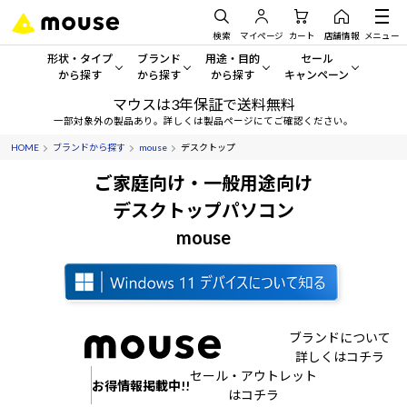
検索
マイページ
カート
店舗情報
メニュー
形状・タイプ
ブランド
用途・目的
セール
から探す
から探す
から探す
キャンペーン
マウスは3年保証で送料無料
形状・タイプから探す をすべてみる
mouse
一般向けパソコン
セール・キャンペーン
一部対象外の製品あり。詳しくは製品ページにてご確認ください。
HOME
ブランドから探す
mouse
デスクトップ
デスクトップPC
G TUNE
ゲーミングPC・ゲーム向けパソコン
期間限定セール
人気モデルが期間限定・お買
ご家庭向け・一般用途向け
ノートPC
NEXTGEAR
クリエイティブ向け
デスクトップパソコン
アウトレットパソコン
すべて新品の旧モデル製品な
mouse
タブレット
DAIV
ビジネス向けパソコン
おすすめ目玉パソコン
サーバー
MousePro
学習向けパソコン
今イチオシのパソコンをピッ
ワークステーション
iiyama
スペック/パーツ別
Windows 11
|
Copilot+ PC
ブランドについて
詳しくはコチラ
Windows 11
|
Copilot+ PC
ディスプレイ
AIおすすめパソコン
セール・アウトレット
お得情報掲載中!!
はコチラ