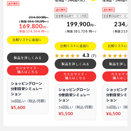
理保証・24時間×365
理保証・24時間×36
送料無料
日電話サポート
日電話サポート
送料無料
送料無料
翌営業日出荷サービス対応
翌営業日出荷サービス
204,800
円
～
186,182
税抜
円
～
199,900
234,
169,800
円
～
円
～
154,364
181,728
213,
税抜
円
～
税抜
円
～
税抜
比較リストに追加
比較リストに追加
比較リストに追
4.3
（7）
製品を詳しくみる
製品を詳しくみる
製品を詳しく
カスタマイズ・
購入はこちら
カスタマイズ・
カスタマイ
購入はこちら
購入はこち
ショッピングローン
分割目安シミュレー
ショッピングローン
ショッピングロ
ション
分割目安シミュレー
分割目安シミュ
ション
ション
36回払い（税込/月額）
¥5,600
36回払い（税込/月額）
36回払い（税込
¥5,500
¥6,500