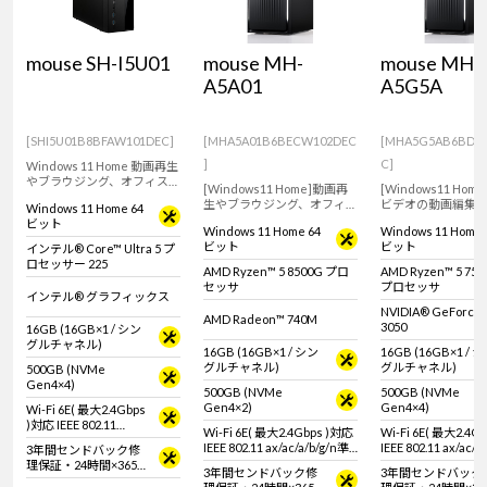
mouse SH-I5U01
mouse MH-
mouse MH-
A5A01
A5G5A
[SHI5U01B8BFAW101DEC]
[MHA5A01B6BECW102DEC
[MHA5G5AB6BDB
]
C]
Windows 11 Home 動画再生
やブラウジング、オフィスア
[Windows11 Home]動画再
[Windows11 Hom
プリの使用におすすめなス
生やブラウジング、オフィス
ビデオの動画編集
Windows 11 Home 64
リム型デスクトップパソコ
アプリの使用におすすめな
ゲームにおすすめ
ビット
ン！AI処理を効率化、高速化
Windows 11 Home 64
Windows 11 Home 
スタンダードデスクトップ
ダードデスクトッ
するNPU搭載。【キーボー
ビット
ビット
インテル® Core™ Ultra 5 プ
パソコン。【キーボード・マ
ン。【キーボード
ド・マウス標準付属】
ロセッサー 225
ウス標準付属】
準付属】
AMD Ryzen™ 5 8500G プロ
AMD Ryzen™ 5 750
セッサ
プロセッサ
インテル® グラフィックス
NVIDIA® GeForce
AMD Radeon™ 740M
3050
16GB (16GB×1 / シン
グルチャネル)
16GB (16GB×1 / シン
16GB (16GB×1 / 
グルチャネル)
グルチャネル)
500GB (NVMe
Gen4×4)
500GB (NVMe
500GB (NVMe
Gen4×2)
Gen4×4)
Wi-Fi 6E( 最大2.4Gbps
)対応 IEEE 802.11
Wi-Fi 6E( 最大2.4Gbps )対応
Wi-Fi 6E( 最大2.4G
ax/ac/a/b/g/n準拠 ＋
IEEE 802.11 ax/ac/a/b/g/n準
IEEE 802.11 ax/ac/a
3年間センドバック修
Bluetooth 5内蔵
拠 ＋ Bluetooth 5内蔵
拠 ＋ Bluetooth 5
理保証・24時間×365
3年間センドバック修
3年間センドバック
日電話サポート