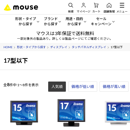
検索
マイページ
カート
店舗情報
メニュー
形状・タイプ
ブランド
用途・目的
セール
から探す
から探す
から探す
キャンペーン
マウスは3年保証で送料無料
形状・タイプから探す をすべてみる
mouse
一般向けパソコン
セール・キャンペーン
一部対象外の製品あり。詳しくは製品ページにてご確認ください。
HOME
形状・タイプから探す
ディスプレイ
タッチパネルディスプレイ
17型以下
デスクトップPC
G TUNE
ゲーミングPC・ゲーム向けパソコン
期間限定セール
人気モデルが期間限定・お買
17型以下
ノートPC
NEXTGEAR
クリエイティブ向け
アウトレットパソコン
すべて新品の旧モデル製品な
タブレット
DAIV
ビジネス向けパソコン
8
全
件中
1～8件を表示
人気順
価格が低い順
価格が高い順
おすすめ目玉パソコン
サーバー
MousePro
学習向けパソコン
今イチオシのパソコンをピッ
ワークステーション
iiyama
スペック/パーツ別
Windows 11
|
Copilot+ PC
Windows 11
|
Copilot+ PC
ディスプレイ
AIおすすめパソコン