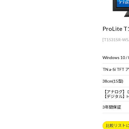
ProLite 
[T1531SR-W5
TN a-Si T
38cm(15型)
【アナログ】 
【デジタル】HDMI
3年間保証
比較リスト