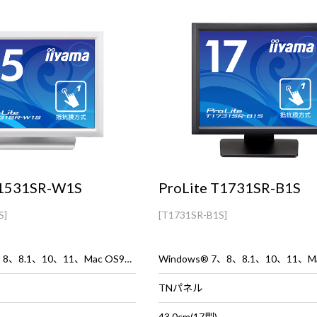
T1531SR-W1S
ProLite T1731SR-B1S
S]
[T1731SR-B1S]
Windows® 7、8、8.1、10、11、Mac OS9、OSX
TNパネル
43.0cm(17型)