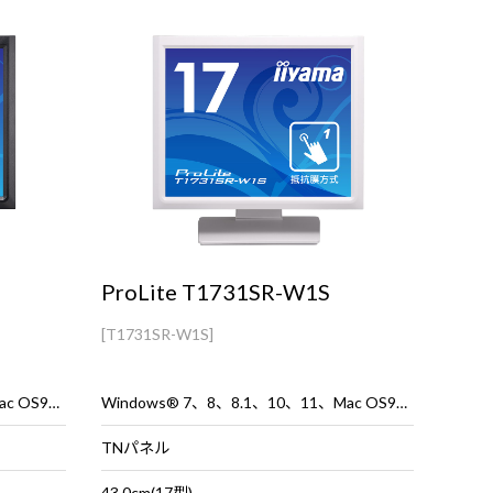
ProLite T1731SR-W1S
[T1731SR-W1S]
Windows® 7、8、8.1、10、11、Mac OS9、OSX
Windows® 7、8、8.1、10、11、Mac OS9、OSX
TNパネル
43.0cm(17型)