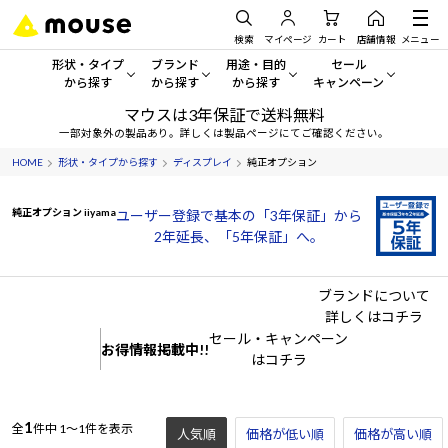
検索
マイページ
カート
店舗情報
メニュー
形状・タイプ
ブランド
用途・目的
セール
から探す
から探す
から探す
キャンペーン
マウスは3年保証で送料無料
形状・タイプから探す をすべてみる
mouse
一般向けパソコン
セール・キャンペーン
一部対象外の製品あり。詳しくは製品ページにてご確認ください。
HOME
形状・タイプから探す
ディスプレイ
純正オプション
デスクトップPC
G TUNE
ゲーミングPC・ゲーム向けパソコン
期間限定セール
人気モデルが期間限定・お買
純正オプション iiyama
ユーザー登録で基本の「3年保証」から
ノートPC
NEXTGEAR
クリエイティブ向け
アウトレットパソコン
2年延長、「5年保証」へ。
すべて新品の旧モデル製品な
タブレット
DAIV
ビジネス向けパソコン
ブランドについて
おすすめ目玉パソコン
サーバー
MousePro
学習向けパソコン
詳しくはコチラ
今イチオシのパソコンをピッ
セール・キャンペーン
お得情報掲載中!!
はコチラ
ワークステーション
iiyama
スペック/パーツ別
Windows 11
|
Copilot+ PC
Windows 11
|
Copilot+ PC
ディスプレイ
AIおすすめパソコン
1
全
件中
1～1件を表示
人気順
価格が低い順
価格が高い順