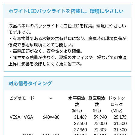
ホワイトLEDバックライトを搭載し、環境にやさしい
液晶パネルのバックライトに白色LEDを採用。環境にやさしい
モデルです。
・有毒物質である水銀の含有ゼロになり、廃棄時の環境負荷が
低減でき地球環境にとても優しい。
・高電圧部がなく、安全性をより確保。
・発生する熱量が少なく、夏場のオフィスや工場などでの室温
上昇に影響を及ぼしにくく更に省エネ。
対応信号タイミング
ビデオモード
-
水平周波
垂直周波
ドットク
数
数
ロック
（kHz）
（Hz）
（Mhz）
VESA
VGA
640×480
31.469
59.940
25.175
37.500
75.000
31.500
37.860
72.809
31.500