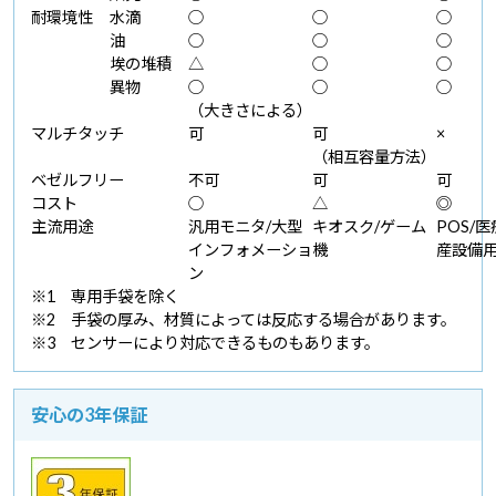
耐環境性
水滴
○
○
○
油
○
○
○
埃の堆積
△
○
○
異物
○
○
○
（大きさによる）
マルチタッチ
可
可
×
（相互容量方法）
ベゼルフリー
不可
可
可
コスト
○
△
◎
主流用途
汎用モニタ/大型
キオスク/ゲーム
POS/
インフォメーショ
機
産設備
ン
※1 専用手袋を除く
※2 手袋の厚み、材質によっては反応する場合があります。
※3 センサーにより対応できるものもあります。
安心の3年保証