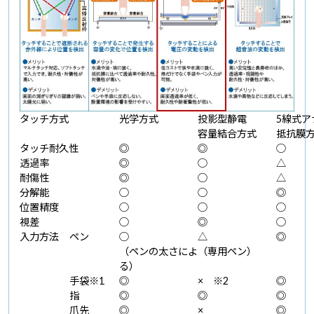
タッチ方式
光学方式
投影型静電
5線式ア
容量結合方式
抵抗膜
タッチ耐久性
◎
◎
○
透過率
◎
○
△
耐傷性
◎
○
△
分解能
○
○
◎
位置精度
○
○
○
視差
○
◎
○
入力方法
ペン
○
△
◎
（ペンの太さによ
（専用ペン）
る）
手袋※1
◎
× ※2
◎
指
◎
◎
◎
爪先
◎
×
◎