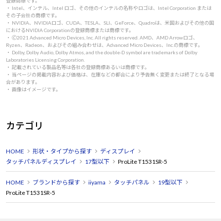
登録商標です。
・ Intel、インテル、Intel ロゴ、その他のインテルの名称やロゴは、Intel Corporation または
その子会社の商標です。
・ NVIDIA、NVIDIAロゴ、CUDA、TESLA、SLI、GeForce、Quadroは、米国およびその他の国
におけるNVIDIA Corporationの登録商標または商標です。
・ 🄫2021 Advanced Micro Devices, Inc. All rights reserved. AMD、AMD Arrowロゴ、
Ryzen、Radeon、およびその組み合わせは、Advanced Micro Devices、Inc.の商標です。
・ Dolby, Dolby Audio, Dolby Atmos, and the double-D symbol are trademarks of Dolby
Laboratories Licensing Corporation.
・ 記載されている製品名等は各社の登録商標あるいは商標です。
・ 当ページの掲載内容および価格は、在庫などの都合により予告無く変更または終了となる場
合があります。
・ 画像はイメージです。
カテゴリ
HOME
形状・タイプから探す
ディスプレイ
タッチパネルディスプレイ
17型以下
ProLite T1531SR-5
HOME
ブランドから探す
iiyama
タッチパネル
19型以下
ProLite T1531SR-5