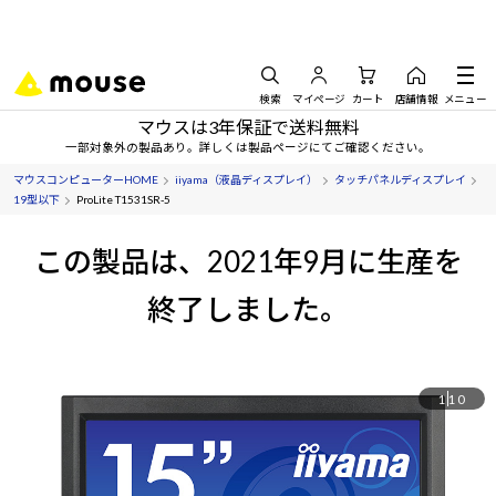
検索
マイページ
カート
店舗情報
メニュー
マウスは3年保証で送料無料
一部対象外の製品あり。詳しくは製品ページにてご確認ください。
マウスコンピューターHOME
iiyama（液晶ディスプレイ）
タッチパネルディスプレイ
19型以下
ProLite T1531SR-5
この製品は、2021年9月に生産を
終了しました。
1
10