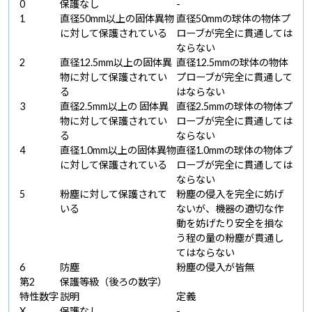
0
保護なし
-
1
直径50mm以上の固体異物
直径50mmの球体の物体プ
に対して保護されている
ローブが完全に貫通しては
ならない
2
直径12.5mm以上の固体異
直径12.5mmの球体の物体
物に対して保護されてい
プローブが完全に貫通して
る
はならない
3
直径2.5mm以上の 固体異
直径2.5mmの球体の物体プ
物に対して保護されてい
ローブが完全に貫通しては
る
ならない
4
直径1.0mm以上の固体異物
直径1.0mmの球体の物体プ
に対して保護されている
ローブが完全に貫通しては
ならない
5
粉塵に対して保護されて
粉塵の侵入を完全に妨げ
いる
ないが、機器の適切な作
動を妨げたり安全を損な
う程の量の粉塵が貫通し
てはならない
6
防塵
粉塵の侵入が皆無
第2
保護等級（後ろの数字）
特性数字
説明
定義
X
保護なし
-