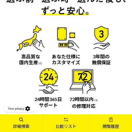
高品質な
あなた仕様に
3年間の
国内生産
カスタマイズ
無償保証
※1
24時間365日
72時間以内
※2
サポート
の修理対応
詳しく見る
詳細検索
比較リスト
閲覧履歴