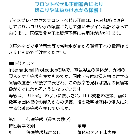
ディスプレイ本体のフロントベゼル正面は、IP54規格に適合
しておりホコリや水の噴霧に対して強いデザイン設計となって
おります。医療環境や工場環境下等にも用途が広がります。
※屋外などで常時雨水等で常時水が掛かる環境下への設置はで
きませんのでご注意ください。
■IP値とは？
International Protectionの略で、電気製品の筐体が、異物の
侵入を防ぐ等級を表すものです。固体・液体の侵入物に対する
保護の度合いが数字で表され、この数字を見れば製品の保護等
級がすぐにわかるようになっています。
等級は、「IP54」 のように表示され、IPは規格の種類、前の
数字は固体異物の侵入からの保護、後の数字は液体の浸入に対
する保護の等級を表しています。
第1
保護等級（最初の数字）
特性数字
説明
定義
X
保護等級規定なし
筺体のテスト未実施