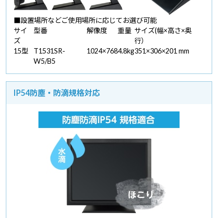
■設置場所などご使用場所に応じてお選び可能
サイ
型番
解像度
重量
サイズ(幅×高さ×奥
ズ
行）
15型
T1531SR-
1024×768
4.8kg
351×306×201 mm
W5/B5
IP54防塵・防滴規格対応